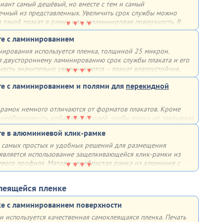
иант самый дешёвый, но вместе с тем и самый
ечный из представленных. Увеличить срок службы можно
 такой плакат в рамку или заламинировав поверхность. В
учае он может прослужить гораздо дольше
ге с ламинированием
нирования используется пленка, толщиной 25 микрон.
я двустороннему ламинированию срок службы плаката и его
сть значительно увеличиваются – плакат влагоустойчив,
от механических повреждений и не выцветает
ге с ламинированием и полями для
перекидной
рамок немного отличаются от форматов плакатов. Кроме
ь необходимость добавления полей, чтобы рамка не закрывала
формации. По этим причинам мы дорабатываем макет для
ге в алюминиевой клик-рамке
вания в перекидных системах
 самых простых и удобных решений для размещения
 является использование защелкивающейся клик-рамки из
вого профиля. Матово-серебристая рамка из алюминия с
анным покрытием имеет множество плюсов - она лёгкая,
недорогая, быстрая в сборке, устойчивая к солнечным лучам
клеящейся пленке
ствию влаги
ке с ламинированием поверхности
ающаяся крышка профиля (клик-система) позволяет быстро
и используется качественная самоклеящаяся пленка. Печать
формацию (плакат, постер и др.). Основание рамки - 2-мм