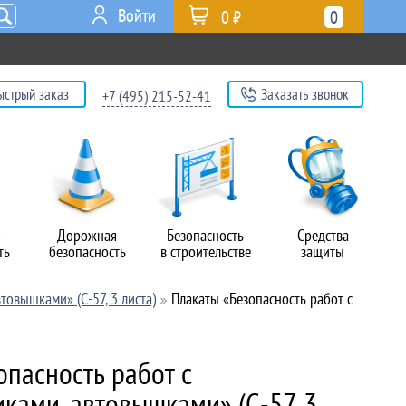
Войти
0 ₽
0
ыстрый заказ
Заказать звонок
+7 (495) 215-52-41
я
Дорожная
Безопасность
Средства
ть
безопасность
в строительстве
защиты
товышками» (С-57, 3 листа)
Плакаты «Безопасность работ с
опасность работ с
ками, автовышками» (С-57, 3