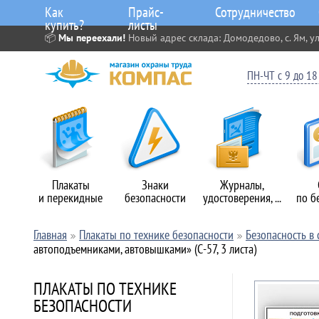
Как
Прайс-
Сотрудничество
купить?
листы
📦
Мы переехали!
Новый адрес склада: Домодедово, с. Ям, ул
ПН-ЧТ с 9 до 18 
Плакаты
Знаки
Журналы,
и перекидные
безопасности
удостоверения, ...
по б
Главная
Плакаты по технике безопасности
Безопасность в 
автоподъемниками, автовышками» (С-57, 3 листа)
ПЛАКАТЫ ПО ТЕХНИКЕ
БЕЗОПАСНОСТИ