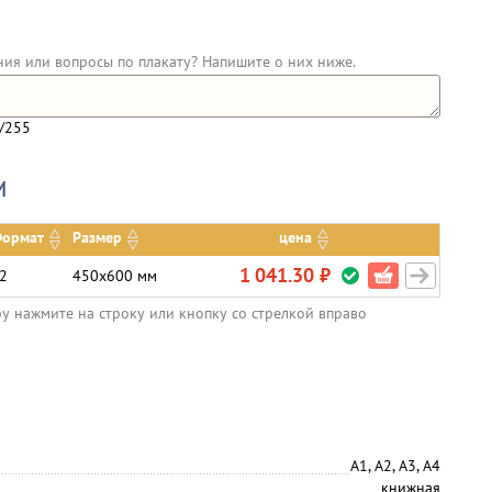
ния или вопросы по плакату? Напишите о них ниже.
/255
и
ормат
Размер
цена
1 041.30 ₽
2
450х600 мм
ру нажмите на строку или кнопку со стрелкой вправо
А1, А2, А3, А4
книжная