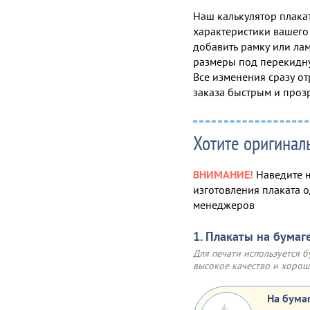
Наш калькулятор плакат
характеристики вашего 
добавить рамку или лам
размеры под перекидну
Все изменения сразу от
заказа быстрым и проз
Хотите оригинал
ВНИМАНИЕ!
Наведите н
изготовления плаката 
менеджеров
1. Плакаты на бумаг
Для печати используется б
высокое качество и хоро
На бума