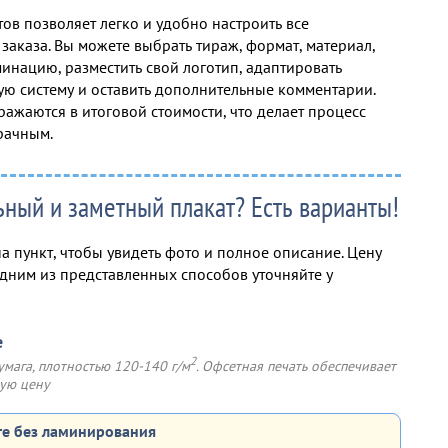
ов позволяет легко и удобно настроить все
заказа. Вы можете выбрать тираж, формат, материал,
инацию, разместить свой логотип, адаптировать
ю систему и оставить дополнительные комментарии.
ражаются в итоговой стоимости, что делает процесс
рачным.
ьный и заметный плакат? Есть варианты!
а пункт, чтобы увидеть фото и полное описание. Цену
одним из представленных способов уточняйте у
е
2
умага, плотностью 120-140 г/м
. Офсетная печать обеспечивает
шую цену
ге без ламинирования