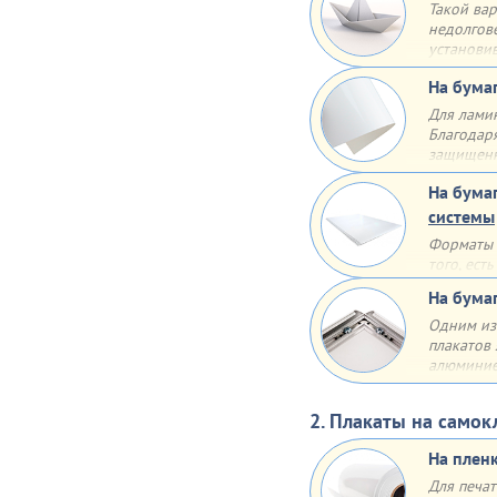
Такой вар
недолгов
установив
таком сл
На бума
Для лами
Благодар
защищенно
защищен 
На бума
системы
Форматы 
того, ест
часть ин
На бума
использо
Одним из
плакатов
алюминие
анодиров
прочная, 
2. Плакаты на само
и воздей
На плен
Отщёлкив
Для печат
менять ин