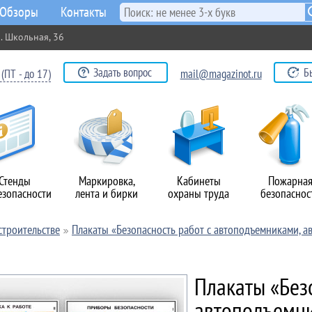
Обзоры
Контакты
. Школьная, 36
Задать вопрос
Б
(ПТ - до 17)
mail@magazinot.ru
Стенды
Маркировка,
Кабинеты
Пожарна
езопасности
лента и бирки
охраны труда
безопаснос
строительстве
Плакаты «Безопасность работ с автоподъемниками, ав
Плакаты «Без
автоподъемни