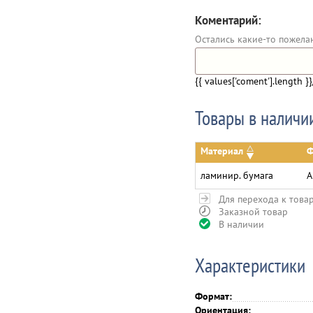
Коментарий:
Остались какие-то пожела
{{ values['coment'].length }}
Товары в наличи
Материал
Ф
ламинир. бумага
А
Для перехода к това
Заказной товар
В наличии
Характеристики
Формат:
Ориентация: