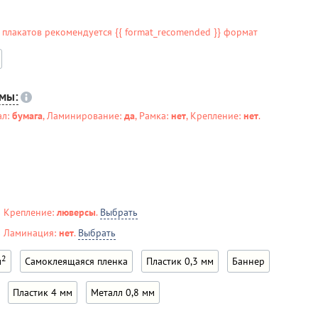
 плакатов рекомендуется {{ format_recomended }} формат
емы:
ал:
бумага
, Ламинирование:
да
, Рамка:
нет
, Крепление:
нет
.
ь Крепление:
люверсы
.
Выбрать
ь Ламинация:
нет
.
Выбрать
2
м
Самоклеящаяся пленка
Пластик 0,3 мм
Баннер
Пластик 4 мм
Металл 0,8 мм