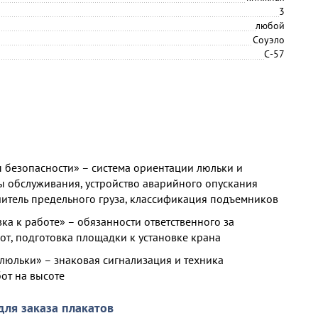
3
любой
Соуэло
С-57
 безопасности» – система ориентации люльки и
ы обслуживания, устройство аварийного опускания
читель предельного груза, классификация подъемников
ка к работе» – обязанности ответственного за
от, подготовка площадки к установке крана
 люльки» – знаковая сигнализация и техника
от на высоте
для заказа плакатов