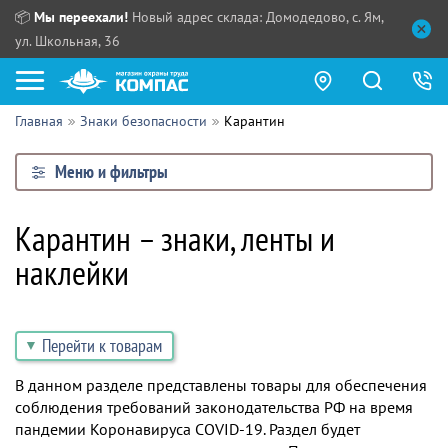
📦
Мы переехали!
Новый адрес склада: Домодедово, с. Ям,
ул. Школьная, 36
Главная
Знаки безопасности
Карантин
Как купить?
Меню и фильтры
Прайс-листы
Сотрудничество
Карантин – знаки, ленты и
ПН - ЧТ:
наклейки
ПТ:
Партнерам
СБ, ВС:
Выдача продукции:
Поставщикам
Перейти к товарам
Обзоры
В данном разделе представлены товары для обеспечения
Контакты
соблюдения требований законодательства РФ на время
пандемии Коронавируса COVID-19. Раздел будет