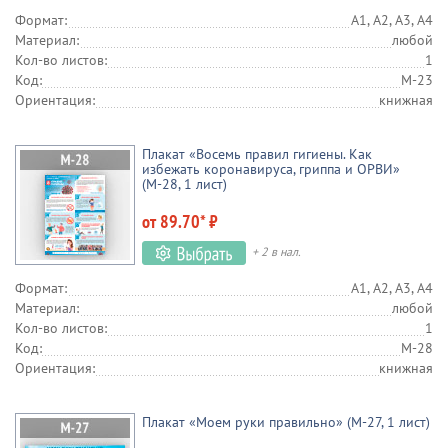
Формат:
А1, А2, А3, А4
Материал:
любой
Кол-во листов:
1
Код:
М-23
Ориентация:
книжная
Плакат «Восемь правил гигиены. Как
избежать коронавируса, гриппа и ОРВИ»
(М-28, 1 лист)
от 89.70* ₽
+ 2 в нал.
Формат:
А1, А2, А3, А4
Материал:
любой
Кол-во листов:
1
Код:
М-28
Ориентация:
книжная
Плакат «Моем руки правильно» (М-27, 1 лист)