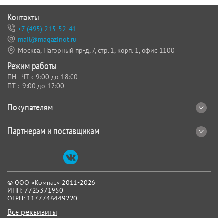
Контакты
+7 (495) 215-52-41
Предписывающие знаки
Знаки пожарной
Эвакуационные знаки
mail@magazinot.ru
безопасности
Москва, Нагорный пр-д, 7,
стр. 1, корп. 1, офис 1100
Режим работы
ПН - ЧТ с 9:00 до 18:00
ПТ с 9:00 до 17:00
Покупателям
Знаки мед. и сан.
Указательные знаки
Знаки и плакаты по
назначения
электробезопас-ности
Партнерам и поставщикам
© ООО «Компас» 2011-2026
ИНН: 7725371950
ОГРН: 1177746449220
Вспомогательные
Знаки и таблички для
Групповые и
Все реквизиты
таблички
строительных площадок
комбинированные знаки