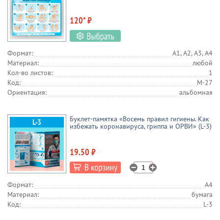
120* ₽
Формат:
А1, А2, А3, А4
Материал:
любой
Кол-во листов:
1
Код:
М-27
Ориентация:
альбомная
Буклет-памятка «Восемь правил гигиены. Как
избежать коронавируса, гриппа и ОРВИ» (L-3)
19.50 ₽
Формат:
А4
Материал:
бумага
Код:
L-3