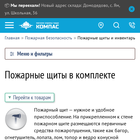
📦
Мы переехали!
Новый адрес склада: Домодедово, с. Ям,
ул. Школьная, 36
Главная
Пожарная безопасность
Пожарные щиты и инвентарь
Как купить?
Меню и фильтры
Прайс-листы
Сотрудничество
Пожарные щиты в комплекте
ПН - ЧТ:
ПТ:
Партнерам
СБ, ВС:
Выдача продукции:
Перейти к товарам
Поставщикам
Пожарный щит — нужное и удобное
Обзоры
приспособление. На прикрепленном к стене
пожарном щите размещаются первичные
Контакты
средства пожаротушения, такие как багор,
огнетушитель, лопата, лом, топор и ведро конусной