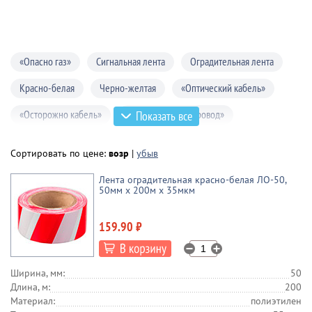
«Опасно газ»
Сигнальная лента
Оградительная лента
Красно-белая
Черно-желтая
«Оптический кабель»
«Осторожно кабель»
«Внимание водопровод»
Показать все
«Внимание теплосеть»
«Внимание канализация»
Сортировать по цене:
возр
|
убыв
Лента оградительная красно-белая ЛО-50,
50мм x 200м х 35мкм
159.90 ₽
Ширина, мм:
50
Длина, м:
200
Материал:
полиэтилен