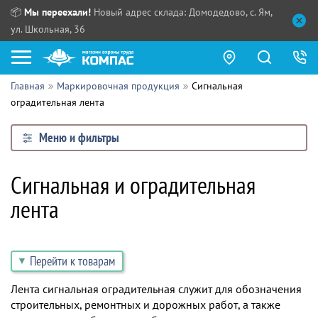
📦
Мы переехали!
Новый адрес склада: Домодедово, с. Ям,
ул. Школьная, 36
Главная
Маркировочная продукция
Сигнальная
Как купить?
оградительная лента
Прайс-листы
Меню и фильтры
Сотрудничество
ПН - ЧТ:
Сигнальная и оградительная
ПТ:
Партнерам
лента
СБ, ВС:
Выдача продукции:
Поставщикам
Обзоры
Перейти к товарам
Контакты
Лента сигнальная оградительная служит для обозначения
строительных, ремонтных и дорожных работ, а также