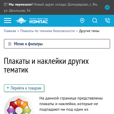
📦
Мы переехали!
Новый адрес склада: Домодедово, с. Ям,
ул. Школьная, 36
Главная
Плакаты по технике безопасности
Другие темы
Как купить?
Меню и фильтры
Прайс-листы
Сотрудничество
Плакаты и наклейки других
ПН - ЧТ:
тематик
ПТ:
Партнерам
СБ, ВС:
Выдача продукции:
Поставщикам
Перейти к товарам
Обзоры
На данной странице представлены
Контакты
плакаты и наклейки, которые не
подпадают ни под один из