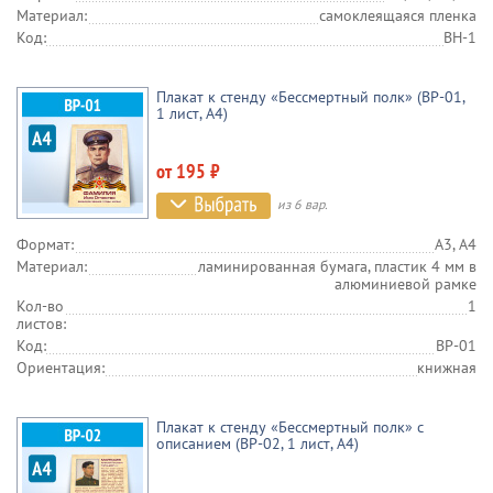
Материал:
самоклеящаяся пленка
Код:
BH-1
Плакат к стенду «Бессмертный полк» (BP-01,
1 лист, А4)
от 195 ₽
из 6 вар.
Формат:
А3, А4
Материал:
ламинированная бумага, пластик 4 мм в
алюминиевой рамке
Кол-во
1
листов:
Код:
BP-01
Ориентация:
книжная
Плакат к стенду «Бессмертный полк» с
описанием (BP-02, 1 лист, А4)