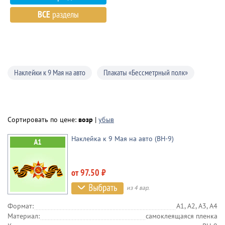
ВСЕ
разделы
Наклейки к 9 Мая на авто
Плакаты «Бессметрный полк»
Сортировать по цене:
возр
|
убыв
Наклейка к 9 Мая на авто (BH-9)
от 97.50 ₽
из 4 вар.
Формат:
А1, А2, А3, А4
Материал:
самоклеящаяся пленка