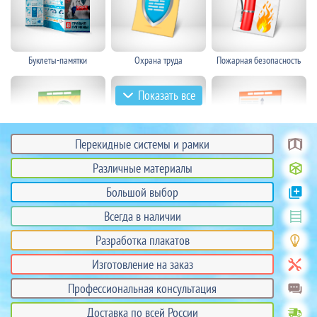
Буклеты-памятки
Охрана труда
Пожарная безопасность
Показать все
Перекидные системы и рамки
Различные материалы
Гражданская оборона
Техника безопасности
Электробезопасность
Большой выбор
Всегда в наличии
Разработка плакатов
Изготовление на заказ
Профессиональная консультация
Безопасность на
Плакаты для
Основы безопасности
автотранспорте
образовательных
жизнедеятельности
Доставка по всей России