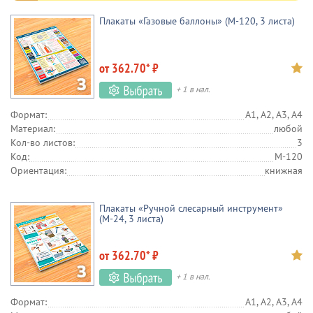
Плакаты «Газовые баллоны» (М-120, 3 листа)
от 362.70* ₽
+ 1 в нал.
Формат:
А1, А2, А3, А4
Материал:
любой
Кол-во листов:
3
Код:
М-120
Ориентация:
книжная
Плакаты «Ручной слесарный инструмент»
(М-24, 3 листа)
от 362.70* ₽
+ 1 в нал.
Формат:
А1, А2, А3, А4