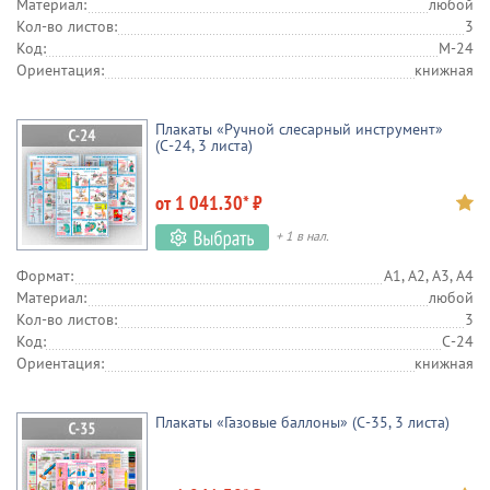
Материал:
любой
Кол-во листов:
3
Код:
М-24
Ориентация:
книжная
Плакаты «Ручной слесарный инструмент»
(С-24, 3 листа)
от 1 041.30* ₽
+ 1 в нал.
Формат:
А1, А2, А3, А4
Материал:
любой
Кол-во листов:
3
Код:
С-24
Ориентация:
книжная
Плакаты «Газовые баллоны» (С-35, 3 листа)