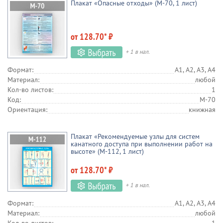
Плакат «Опасные отходы» (М-70, 1 лист)
от 128.70* ₽
+ 1 в нал.
Формат:
А1, А2, А3, А4
Материал:
любой
Кол-во листов:
1
Код:
М-70
Ориентация:
книжная
Плакат «Рекомендуемые узлы для систем
канатного доступа при выполнении работ на
высоте» (М-112, 1 лист)
от 128.70* ₽
+ 1 в нал.
Формат:
А1, А2, А3, А4
Материал:
любой