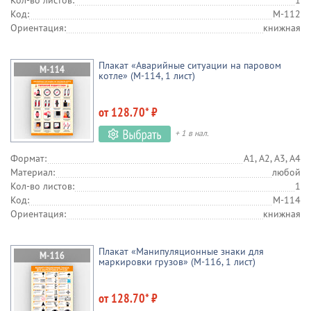
Кол-во листов:
1
Код:
М-112
Ориентация:
книжная
Плакат «Аварийные ситуации на паровом
котле» (М-114, 1 лист)
от 128.70* ₽
+ 1 в нал.
Формат:
А1, А2, А3, А4
Материал:
любой
Кол-во листов:
1
Код:
М-114
Ориентация:
книжная
Плакат «Манипуляционные знаки для
маркировки грузов» (М-116, 1 лист)
от 128.70* ₽