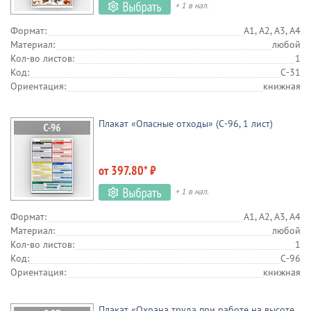
+ 1 в нал.
Формат:
А1, А2, А3, А4
Материал:
любой
Кол-во листов:
1
Код:
С-31
Ориентация:
книжная
Плакат «Опасные отходы» (С-96, 1 лист)
от 397.80* ₽
+ 1 в нал.
Формат:
А1, А2, А3, А4
Материал:
любой
Кол-во листов:
1
Код:
С-96
Ориентация:
книжная
Плакат «Охрана труда при работе на высоте.