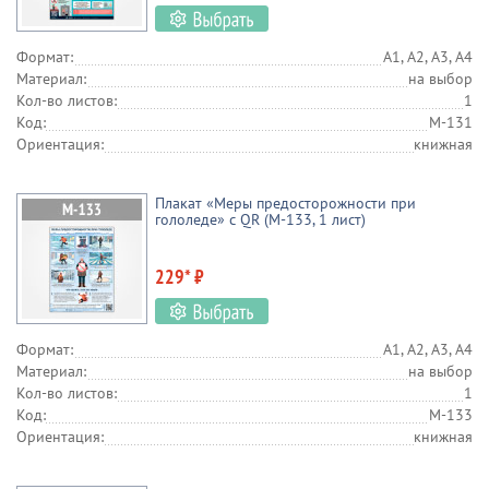
Формат:
А1, А2, А3, А4
Материал:
на выбор
Кол-во листов:
1
Код:
М-131
Ориентация:
книжная
Плакат «Меры предосторожности при
гололеде» с QR (М-133, 1 лист)
229* ₽
Формат:
А1, А2, А3, А4
Материал:
на выбор
Кол-во листов:
1
Код:
М-133
Ориентация:
книжная