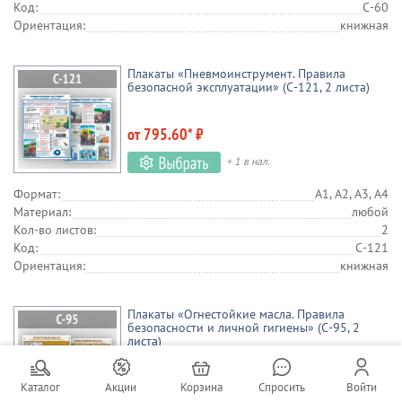
Код:
С-60
Ориентация:
книжная
Плакаты «Пневмоинструмент. Правила
безопасной эксплуатации» (С-121, 2 листа)
от 795.60* ₽
+ 1 в нал.
Формат:
А1, А2, А3, А4
Материал:
любой
Кол-во листов:
2
Код:
С-121
Ориентация:
книжная
Плакаты «Огнестойкие масла. Правила
безопасности и личной гигиены» (С-95, 2
листа)
от 795.60* ₽
Каталог
Акции
Корзина
Спросить
Войти
+ 1 в нал.