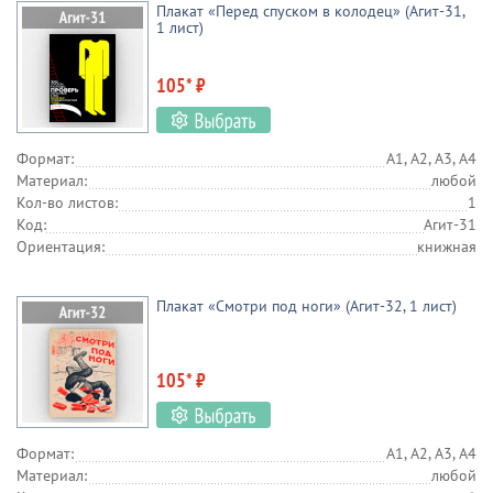
Плакат «Перед спуском в колодец» (Агит-31,
1 лист)
105* ₽
Формат:
А1, А2, А3, А4
Материал:
любой
Кол-во листов:
1
Код:
Агит-31
Ориентация:
книжная
Плакат «Смотри под ноги» (Агит-32, 1 лист)
105* ₽
Формат:
А1, А2, А3, А4
Материал:
любой