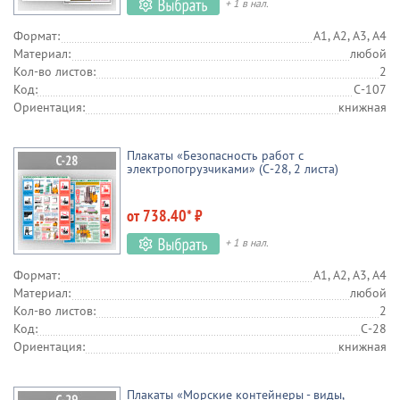
+ 1 в нал.
Формат:
А1, А2, А3, А4
Материал:
любой
Кол-во листов:
2
Код:
С-107
Ориентация:
книжная
Плакаты «Безопасность работ с
электропогрузчиками» (С-28, 2 листа)
от 738.40* ₽
+ 1 в нал.
Формат:
А1, А2, А3, А4
Материал:
любой
Кол-во листов:
2
Код:
С-28
Ориентация:
книжная
Плакаты «Морские контейнеры - виды,