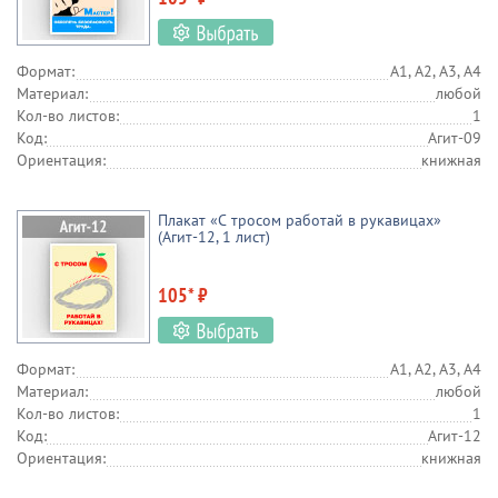
Формат:
А1, А2, А3, А4
Материал:
любой
Кол-во листов:
1
Код:
Агит-09
Ориентация:
книжная
Плакат «С тросом работай в рукавицах»
(Агит-12, 1 лист)
105* ₽
Формат:
А1, А2, А3, А4
Материал:
любой
Кол-во листов:
1
Код:
Агит-12
Ориентация:
книжная