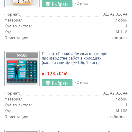
+ 1 в нал.
Формат:
А1, А2, А3, А4
Материал:
любой
Кол-во листов:
1
Код:
М-116
Ориентация:
книжная
Плакат «Правила безопасности при
производстве работ в колодцах
(канализации)» (М-106, 1 лист)
от 128.70* ₽
+ 1 в нал.
Формат:
А1, А2, А3, А4
Материал:
любой
Кол-во листов:
1
Код:
М-106
Ориентация:
альбомная