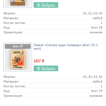
Формат:
А1, А2, А3, А4
Материал:
любой
Кол-во листов:
1
Код:
Агит-28
Ориентация:
книжная
Плакат «Смотри куда ступаешь» (Агит-29, 1
лист)
105* ₽
Формат:
А1, А2, А3, А4
Материал:
любой
Кол-во листов:
1
Код:
Агит-29
Ориентация:
книжная