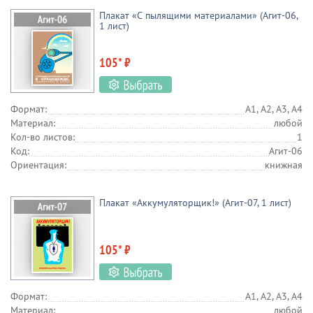
Плакат «С пылящими материалами» (Агит-06,
1 лист)
105* ₽
Формат:
А1, А2, А3, А4
Материал:
любой
Кол-во листов:
1
Код:
Агит-06
Ориентация:
книжная
Плакат «Аккумуляторщик!» (Агит-07, 1 лист)
105* ₽
Формат:
А1, А2, А3, А4
Материал:
любой