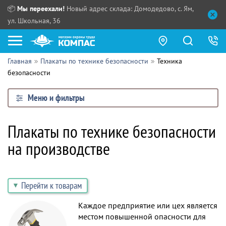
📦
Мы переехали!
Новый адрес склада: Домодедово, с. Ям,
ул. Школьная, 36
Главная
Плакаты по технике безопасности
Техника
Как купить?
безопасности
Прайс-листы
Меню и фильтры
Сотрудничество
ПН - ЧТ:
Плакаты по технике безопасности
ПТ:
Партнерам
на производстве
СБ, ВС:
Выдача продукции:
Поставщикам
Обзоры
Перейти к товарам
Контакты
Каждое предприятие или цех является
местом повышенной опасности для