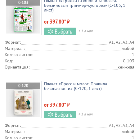
Плакат «Стрижка газонов и зарослей.
Бензиновый триммер-кусторез» (С-103, 1
лист)
от 397.80* ₽
+ 1 в нал.
Формат:
А1, А2, А3, А4
Материал:
любой
Кол-во листов:
1
Код:
С-103
Ориентация:
книжная
Плакат «Пресс и молот. Правила
безопасности» (С-120, 1 лист)
от 397.80* ₽
+ 1 в нал.
Формат:
А1, А2, А3, А4
Материал:
любой
Кол-во листов:
1