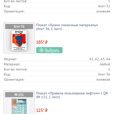
Кол-во листов:
1
Код:
Агит-32
Ориентация:
книжная
Плакат «Храни смазочные материалы»
(Агит-36, 1 лист)
105* ₽
Формат:
А1, А2, А3, А4
Материал:
любой
Кол-во листов:
1
Код:
Агит-36
Ориентация:
книжная
Плакат «Правила пользования лифтом» с QR
(М-131, 1 лист)
125* ₽