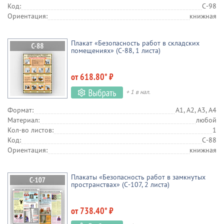
Код:
С-98
Ориентация:
книжная
Плакат «Безопасность работ в складских
помещениях» (С-88, 1 листа)
от 618.80* ₽
+ 1 в нал.
Формат:
А1, А2, А3, А4
Материал:
любой
Кол-во листов:
1
Код:
С-88
Ориентация:
книжная
Плакаты «Безопасность работ в замкнутых
пространствах» (С-107, 2 листа)
от 738.40* ₽