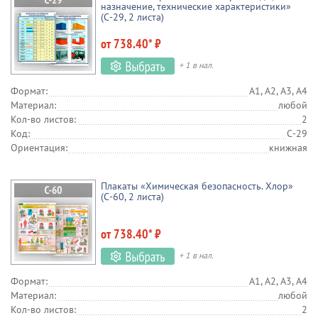
назначение, технические характеристики»
(С-29, 2 листа)
от 738.40* ₽
+ 1 в нал.
Формат:
А1, А2, А3, А4
Материал:
любой
Кол-во листов:
2
Код:
С-29
Ориентация:
книжная
Плакаты «Химическая безопасность. Хлор»
(С-60, 2 листа)
от 738.40* ₽
+ 1 в нал.
Формат:
А1, А2, А3, А4
Материал:
любой
Кол-во листов:
2