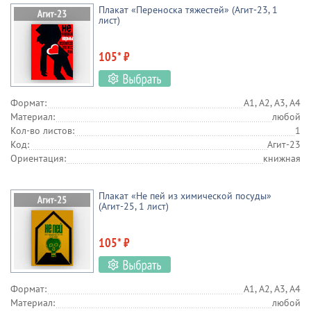
Плакат «Переноска тяжестей» (Агит-23, 1
лист)
105* ₽
Формат:
А1, А2, А3, А4
Материал:
любой
Кол-во листов:
1
Код:
Агит-23
Ориентация:
книжная
Плакат «Не пей из химической посуды»
(Агит-25, 1 лист)
105* ₽
Формат:
А1, А2, А3, А4
Материал:
любой