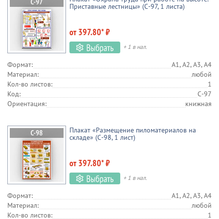
Приставные лестницы» (С-97, 1 листа)
от 397.80* ₽
+ 1 в нал.
Формат:
А1, А2, А3, А4
Материал:
любой
Кол-во листов:
1
Код:
С-97
Ориентация:
книжная
Плакат «Размещение пиломатериалов на
складе» (С-98, 1 лист)
от 397.80* ₽
+ 1 в нал.
Формат:
А1, А2, А3, А4
Материал:
любой
Кол-во листов:
1