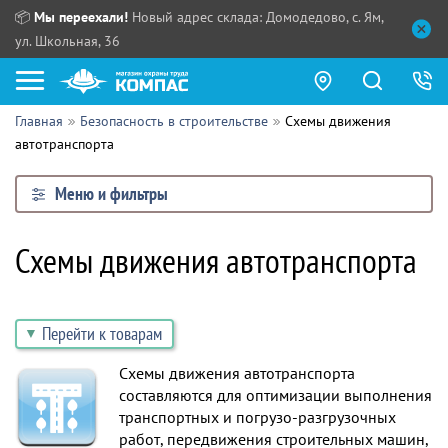
📦
Мы переехали!
Новый адрес склада: Домодедово, с. Ям,
ул. Школьная, 36
Главная
Безопасность в строительстве
Схемы движения
Как купить?
автотранспорта
Прайс-листы
Меню и фильтры
Сотрудничество
ПН - ЧТ:
Схемы движения автотранспорта
ПТ:
Партнерам
СБ, ВС:
Выдача продукции:
Поставщикам
Перейти к товарам
Обзоры
Схемы движения автотранспорта
составляются для оптимизации выполнения
Контакты
транспортных и погрузо-разгрузочных
работ, передвижения строительных машин,