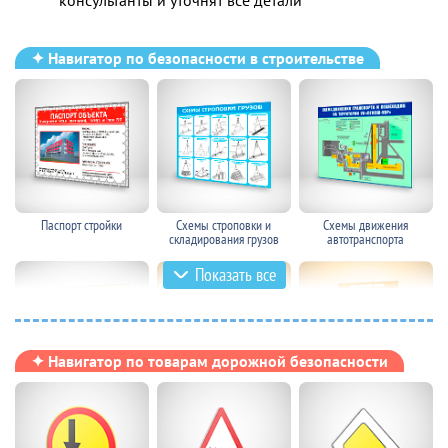
консультанты и уточнят все детали
✦ Навигатор по безопасности в строительстве
Паспорт стройки
Схемы строповки и
Схемы движения
складирования грузов
автотранспорта
Показать все
✦ Навигатор по товарам дорожной безопасности
Баннеры и
Стенды по безопасности в
Плакаты по безопасности
предупреждающие щиты
строительстве
в строительстве