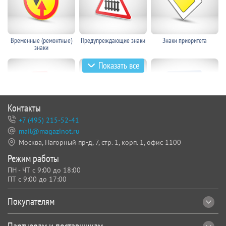
Временные (ремонтные)
Предупреждающие знаки
Знаки приоритета
знаки
Показать все
Знаки и таблички для
Предписывающие знаки
Барьерные дорожные
строительных площадок
ограждения
Контакты
+7 (495) 215-52-41
mail@magazinot.ru
Запрещающие знаки
Предписывающие знаки
Знаки особых
предписаний
Москва, Нагорный пр-д, 7,
стр. 1, корп. 1, офис 1100
Режим работы
Оградительная лента
Средства защиты
Средства защиты на
ПН - ЧТ с 9:00 до 18:00
работников
высоте
ПТ с 9:00 до 17:00
Покупателям
Информационные знаки
Знаки сервиса
Знаки дополнительной
Партнерам и поставщикам