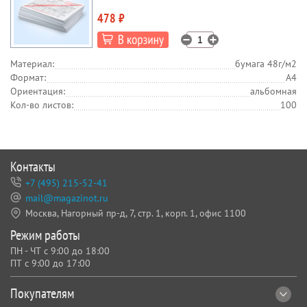
478 ₽
Материал:
бумага 48г/м2
Формат:
А4
Ориентация:
альбомная
Кол-во листов:
100
Контакты
+7 (495) 215-52-41
mail@magazinot.ru
Москва, Нагорный пр-д, 7,
стр. 1, корп. 1, офис 1100
Режим работы
ПН - ЧТ с 9:00 до 18:00
ПТ с 9:00 до 17:00
Покупателям