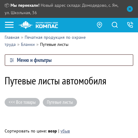
📦
Мы переехали!
Новый адрес склада: Домодедово, с. Ям,
ул. Школьная, 36
Главная
Печатная продукция по охране
Как купить?
труда
Бланки
Путевые листы
Прайс-листы
Меню и фильтры
Сотрудничество
ПН - ЧТ:
Путевые листы автомобиля
ПТ:
Партнерам
СБ, ВС:
Выдача продукции:
Поставщикам
<<< Все товары
Путевые листы
Обзоры
Контакты
Сортировать по цене:
возр
|
убыв