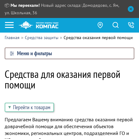
📦
Мы переехали!
Новый адрес склада: Домодедово, с. Ям,
ул. Школьная, 36
Главная
Средства защиты
Средства оказания первой помощи
Как купить?
Меню и фильтры
Прайс-листы
Сотрудничество
Средства для оказания первой
ПН - ЧТ:
помощи
ПТ:
Партнерам
СБ, ВС:
Выдача продукции:
Поставщикам
Перейти к товарам
Обзоры
Предлагаем Вашему вниманию средства оказания первой
Контакты
доврачебной помощи для обеспечения объектов
экономики, региональных центров, подразделений ГО и