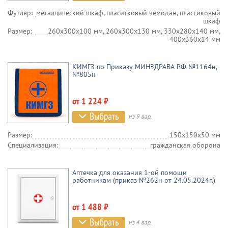
Футляр:
металлический шкаф, пласитковый чемодан, пластиковый
шкаф
Размер:
260х300х100 мм, 260х300х130 мм, 330х280х140 мм,
400х360х14 мм
КИМГЗ по Приказу МИНЗДРАВА РФ №1164н,
№805н
от 1 224 ₽
из 9 вар.
Размер:
150х150х50 мм
Специализация:
гражданская оборона
Аптечка для оказания 1-ой помощи
работникам (приказ №262н от 24.05.2024г.)
от 1 488 ₽
из 4 вар.