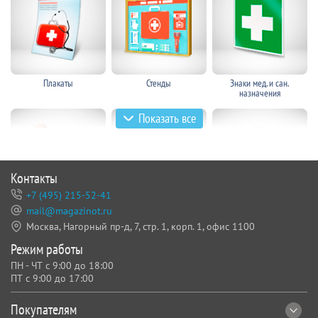
работников
высоте
Плакаты
Стенды
Знаки мед. и сан.
назначения
Показать все
Средства защиты в
Дерматологические СИЗ
Витрины, шкафы и стенды
электроустановках
для СИЗ
Контакты
+7 (495) 215-52-41
mail@magazinot.ru
Манекены-тренажеры СЛР
Нормативная литература
Средства оказания первой
помощи
Москва, Нагорный пр-д, 7,
стр. 1, корп. 1, офис 1100
Режим работы
Манекены для
ПН - ЧТ с 9:00 до 18:00
демонстрации СИЗ
ПТ с 9:00 до 17:00
Покупателям