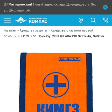
📦
Мы переехали!
Новый адрес склада: Домодедово, с. Ям,
ул. Школьная, 36
Главная
Средства защиты
Средства оказания первой
Как купить?
помощи
КИМГЗ по Приказу МИНЗДРАВА РФ №1164н, №805н
Прайс-листы
Сотрудничество
ПН - ЧТ:
ПТ:
Партнерам
СБ, ВС:
Выдача продукции:
Поставщикам
Обзоры
Контакты