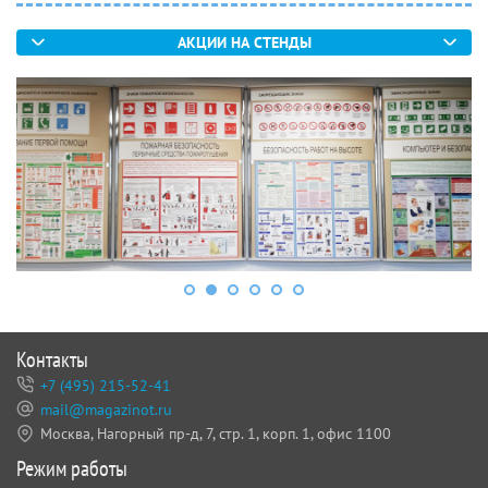
АКЦИИ НА СТЕНДЫ
Воинский учет
Информационные стенды
Первая медицинская
помощь
Стенды для
Техника безопасности
Безопасность дорожного
образовательных
движения
учреждений
Контакты
+7 (495) 215-52-41
mail@magazinot.ru
Москва, Нагорный пр-д, 7,
стр. 1, корп. 1, офис 1100
Режим работы