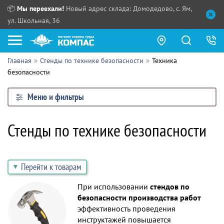
📦
Мы переехали!
Новый адрес склада: Домодедово, с. Ям,
ул. Школьная, 36
Главная
Стенды по технике безопасности
Техника
Как купить?
безопасности
Прайс-листы
Меню и фильтры
Сотрудничество
ПН - ЧТ:
Стенды по технике безопасности
ПТ:
Партнерам
СБ, ВС:
Выдача продукции:
Поставщикам
Перейти к товарам
Обзоры
При использовании
стендов по
безопасности производства работ
Контакты
эффективность проведения
инструктажей повышается