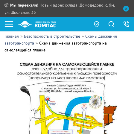
📦
Мы переехали!
Новый адрес склада: Домодедово, с. Ям,
ул. Школьная, 36
Главная
Безопасность в строительстве
Схемы движения
Как купить?
автотранспорта
Схема движения автотранспорта на
самолеящейся плёнке
Прайс-листы
Сотрудничество
ПН - ЧТ:
ПТ:
Партнерам
СБ, ВС:
Выдача продукции:
Поставщикам
Обзоры
Контакты