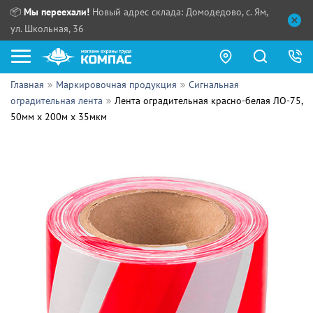
📦
Мы переехали!
Новый адрес склада: Домодедово, с. Ям,
ул. Школьная, 36
Главная
Маркировочная продукция
Сигнальная
Как купить?
оградительная лента
Лента оградительная красно-белая ЛО-75,
50мм x 200м х 35мкм
Прайс-листы
Сотрудничество
ПН - ЧТ:
ПТ:
Партнерам
СБ, ВС:
Выдача продукции:
Поставщикам
Обзоры
Контакты