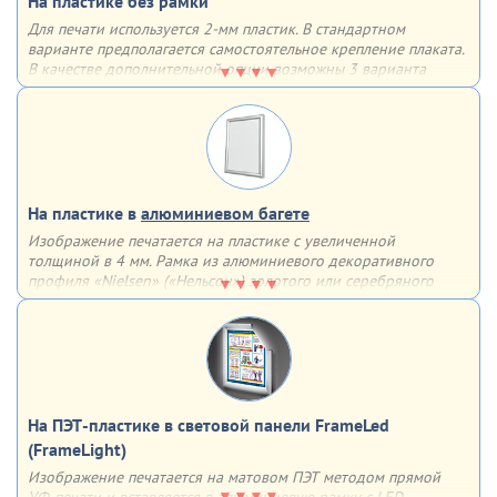
На пластике без рамки
Для печати используется 2-мм пластик. В стандартном
варианте предполагается самостоятельное крепление плаката.
В качестве дополнительной опции возможны 3 варианта
крепления на выбор
Варианты крепления:
двусторонний скотч
обычные отверстия
отверстия, укрепленные люверсами
На пластике в
алюминиевом багете
Изображение печатается на пластике с увеличенной
толщиной в 4 мм. Рамка из алюминиевого декоративного
профиля «Nielsen» («Нельсон») золотого или серебряного
цвета придаст завершенность плакату и сделает его частью
интерьера
Такой плакат способен украсить любой кабинет, учебный
класс или цех.
С обратной стороны багета имеются 2 скрытых
подвеса для монтажа плаката на стену
На ПЭТ-пластике в световой панели FrameLed
(FrameLight)
Изображение печатается на матовом ПЭТ методом прямой
УФ-печати и вставляется в алюминиевую рамку с LED-