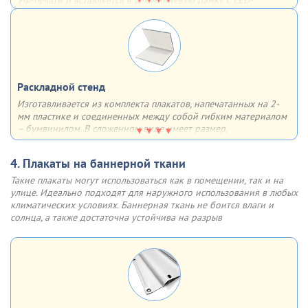
подсветкой. Подсветка изображения происходит за счет
встроенной внутрь профиля светодиодной ленты. Данная
система предполагает возможность создания
как
односторонних, так и двусторонних
тонких световых панелей
Матово-серебристая рамка из алюминия с анодированным
Раскладной стенд
покрытием имеет множество плюсов - она лёгкая, прочная,
недорогая, быстрая в сборке, устойчивая к солнечным лучам и
Изготавливается из комплекта плакатов, напечатанных на 2-
воздействию влаги. Отщёлкивающаяся крышка профиля (клик-
мм пластике и соединенных между собой гибким материалом
система) позволяет быстро менять информацию (плакат,
– бумвинилом. В сложенном виде имеет размер,
постер и др.)
соответствующий формату одного плаката. Возможны 3
варианта крепления на выбор
4. Плакаты на баннерной ткани
Варианты крепления:
Такие плакаты могут использоваться как в помещении, так и на
двусторонний скотч
улице. Идеально подходят для наружного использования в любых
обычные отверстия
климатических условиях. Баннерная ткань не боится влаги и
отверстия, укрепленные люверсами
солнца, а также достаточна устойчива на разрыв