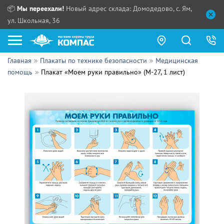
📦
Мы переехали!
Новый адрес склада: Домодедово, с. Ям,
ул. Школьная, 36
Главная
Плакаты по технике безопасности
Медицинская
Как купить?
помощь
Плакат «Моем руки правильно» (М-27, 1 лист)
Прайс-листы
Сотрудничество
ПН - ЧТ:
ПТ:
Партнерам
СБ, ВС:
Выдача продукции:
Поставщикам
Обзоры
Контакты