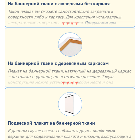
На баннерной ткани с люверсами без каркаса
Такой плакат вы сможете самостоятельно закрепить к
поверхности либо к каркасу. Для крепления установлены
декоративные отверстия с люверсами.
Предлагаем два
варианта установки люверсов:
4 штуки по углам
с определенным шагом по всему периметру
На баннерной ткани c деревянным каркасом
Плакат на баннерной ткани, натянутый на деревянный каркас
– не только надежное, но эстетичное решение. Такую
конструкцию можно установить в любом месте и она
однозначно привлечет к себе внимание за счет необычного
объёмного вида
Подвесной плакат на баннерной ткани
В данном случае плакат снабжается двумя профилями:
верхний для подвешивания плаката и нижний, выступающий в