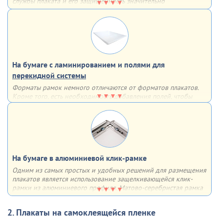
службы плаката и его защищенность значительно
увеличиваются – плакат влагоустойчив, защищен от
механических повреждений и не выцветает
На бумаге с ламинированием и полями для
перекидной системы
Форматы рамок немного отличаются от форматов плакатов.
Кроме того, есть необходимость добавления полей, чтобы
рамка не закрывала часть информации. По этим причинам мы
дорабатываем макет для использования в перекидных
системах
На бумаге в алюминиевой клик-рамке
Одним из самых простых и удобных решений для размещения
плакатов является использование защелкивающейся клик-
рамки из алюминиевого профиля. Матово-серебристая рамка
из алюминия с анодированным покрытием имеет множество
плюсов - она лёгкая, прочная, недорогая, быстрая в сборке,
2. Плакаты на самоклеящейся пленке
устойчивая к солнечным лучам и воздействию влаги