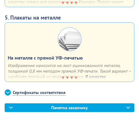
качестве отвеса для разглаживания баннера. Плакат может
быть как односторонним, так и двусторонним. Плюсы – любой
формат, удобство в хранении, транспортировке и размещении
5. Плакаты на металле
На металле с прямой УФ-печатью
Изображение наносится на лист оцинкованного металла,
толщиной 0,8 мм методом прямой УФ-печати. Такой вариант –
наиболее прочный из представленных.
В качестве
дополнительной опции
можем сделать 4 отверстия по углам
для крепления плаката к поверхности
Сертификаты соответствия
Памятка заказчику