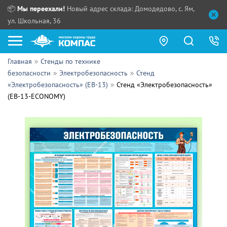
📦
Мы переехали!
Новый адрес склада: Домодедово, с. Ям,
ул. Школьная, 36
Главная
Стенды по технике
Как купить?
безопасности
Электробезопасность
Стенд
«Электробезопасность» (EB-13)
Стенд «Электробезопасность»
Прайс-листы
(EB-13-ECONOMY)
Сотрудничество
ПН - ЧТ:
ПТ:
Партнерам
СБ, ВС:
Выдача продукции:
Поставщикам
Обзоры
Контакты