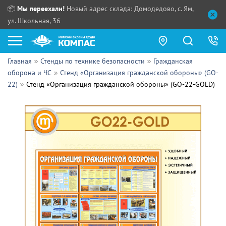
📦
Мы переехали!
Новый адрес склада: Домодедово, с. Ям,
ул. Школьная, 36
Главная
Стенды по технике безопасности
Гражданская
Как купить?
оборона и ЧС
Стенд «Организация гражданской обороны» (GO-
22)
Стенд «Организация гражданской обороны» (GO-22-GOLD)
Прайс-листы
Сотрудничество
ПН - ЧТ:
ПТ:
Партнерам
СБ, ВС:
Выдача продукции:
Поставщикам
Обзоры
Контакты