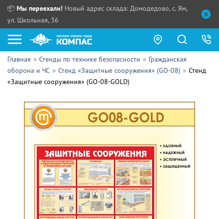
📦
Мы переехали!
Новый адрес склада: Домодедово, с. Ям,
ул. Школьная, 36
Главная
Стенды по технике безопасности
Гражданская
Как купить?
оборона и ЧС
Стенд «Защитные сооружения» (GO-08)
Стенд
«Защитные сооружения» (GO-08-GOLD)
Прайс-листы
Сотрудничество
ПН - ЧТ:
ПТ:
Партнерам
СБ, ВС:
Выдача продукции:
Поставщикам
Обзоры
Контакты