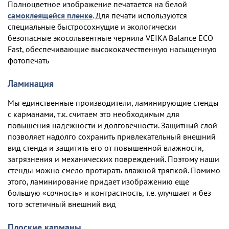
Полноцветное изображение печатается на белой
самоклеящейся пленке
. Для печати используются
специальные быстросохнущие и экологически
безопасные экосольвентные чернила VEIKA Balance ECO
Fast, обеспечивающие высококачественную насыщенную
фотопечать
Ламинация
Мы единственные производители, ламинирующие стенды
с карманами, т.к. считаем это необходимым для
повышения надежности и долговечности. Защитный слой
позволяет надолго сохранить привлекательный внешний
вид стенда и защитить его от повышенной влажности,
загрязнения и механических повреждений. Поэтому наши
стенды можно смело протирать влажной тряпкой. Помимо
этого, ламинирование придает изображению еще
большую «сочность» и контрастность, т.е. улучшает и без
того эстетичный внешний вид
Плоские карманы