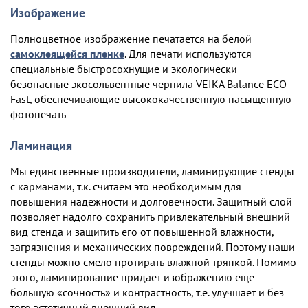
Изображение
Полноцветное изображение печатается на белой
самоклеящейся пленке
. Для печати используются
специальные быстросохнущие и экологически
безопасные экосольвентные чернила VEIKA Balance ECO
Fast, обеспечивающие высококачественную насыщенную
фотопечать
Ламинация
Мы единственные производители, ламинирующие стенды
с карманами, т.к. считаем это необходимым для
повышения надежности и долговечности. Защитный слой
позволяет надолго сохранить привлекательный внешний
вид стенда и защитить его от повышенной влажности,
загрязнения и механических повреждений. Поэтому наши
стенды можно смело протирать влажной тряпкой. Помимо
этого, ламинирование придает изображению еще
большую «сочность» и контрастность, т.е. улучшает и без
того эстетичный внешний вид