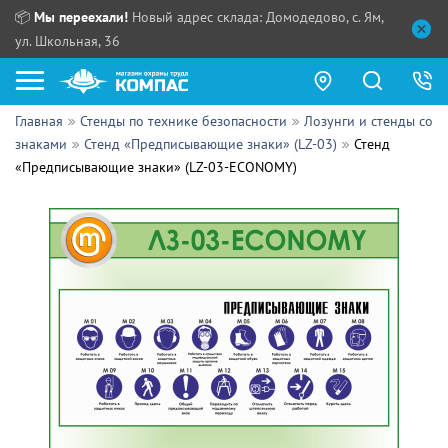
📦
Мы переехали!
Новый адрес склада: Домодедово, с. Ям,
ул. Школьная, 36
Главная
Стенды по технике безопасности
Лозунги и стенды со
Как купить?
знаками
Стенд «Предписывающие знаки» (LZ-03)
Стенд
«Предписывающие знаки» (LZ-03-ECONOMY)
Прайс-листы
Сотрудничество
ПН - ЧТ:
ПТ:
Партнерам
СБ, ВС:
Выдача продукции:
Поставщикам
Обзоры
Контакты