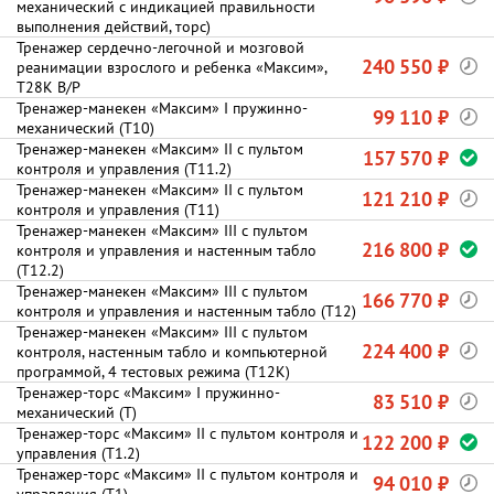
механический с индикацией правильности
выполнения действий, торс)
Тренажер сердечно-легочной и мозговой
240 550 ₽
реанимации взрослого и ребенка «Максим»,
Т28К В/Р
Тренажер-манекен «Максим» I пружинно-
99 110 ₽
механический (Т10)
Тренажер-манекен «Максим» II с пультом
157 570 ₽
контроля и управления (Т11.2)
Тренажер-манекен «Максим» II с пультом
121 210 ₽
контроля и управления (Т11)
Тренажер-манекен «Максим» III с пультом
216 800 ₽
контроля и управления и настенным табло
(Т12.2)
Тренажер-манекен «Максим» III с пультом
166 770 ₽
контроля и управления и настенным табло (Т12)
Тренажер-манекен «Максим» III с пультом
224 400 ₽
контроля, настенным табло и компьютерной
программой, 4 тестовых режима (Т12К)
Тренажер-торс «Максим» I пружинно-
83 510 ₽
механический (Т)
Тренажер-торс «Максим» II с пультом контроля и
122 200 ₽
управления (Т1.2)
Тренажер-торс «Максим» II с пультом контроля и
94 010 ₽