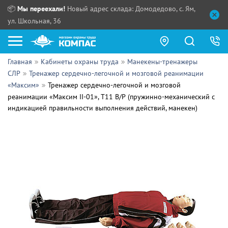
📦
Мы переехали!
Новый адрес склада: Домодедово, с. Ям,
ул. Школьная, 36
Главная
Кабинеты охраны труда
Манекены-тренажеры
Как купить?
СЛР
Тренажер сердечно-легочной и мозговой реанимации
«Максим»
Тренажер сердечно-легочной и мозговой
Прайс-листы
реанимации «Максим II-01», Т11 В/Р (пружинно-механический с
индикацией правильности выполнения действий, манекен)
Сотрудничество
ПН - ЧТ:
ПТ:
Партнерам
СБ, ВС:
Выдача продукции:
Поставщикам
Обзоры
Контакты