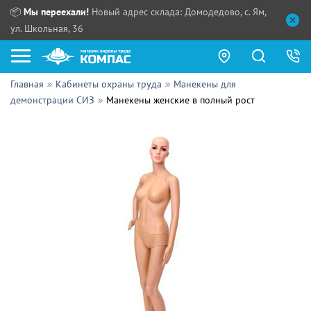
📦
Мы переехали!
Новый адрес склада: Домодедово, с. Ям,
ул. Школьная, 36
Главная
Кабинеты охраны труда
Манекены для
Как купить?
демонстрации СИЗ
Манекены женские в полный рост
Прайс-листы
Сотрудничество
ПН - ЧТ:
ПТ:
Партнерам
СБ, ВС:
Выдача продукции:
Поставщикам
Обзоры
Контакты