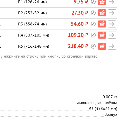
9.75 ₽
.
P.1 (126х26 мм)
27.30 ₽
.
P.2 (252х52 мм)
54.60 ₽
.
P.3 (358х74 мм)
109.20 ₽
.
P.4 (507х105 мм)
218.40 ₽
.
P.5 (716х148 мм)
ру нажмите на строку или кнопку со стрелкой вправо
0.007 кг
самоклеящаяся плёнка
P.3 (358х74 мм)
Воздух