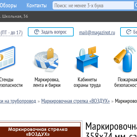
Обзоры
Контакты
. Школьная, 36
Задать вопрос
Б
(ПТ - до 17)
mail@magazinot.ru
Стенды
Маркировка,
Кабинеты
Пожарна
езопасности
лента и бирки
охраны труда
безопаснос
ки на трубопровод
Маркировочная стрелка «ВОЗДУХ»
Маркировоч
Маркировочна
358х74 мм, с