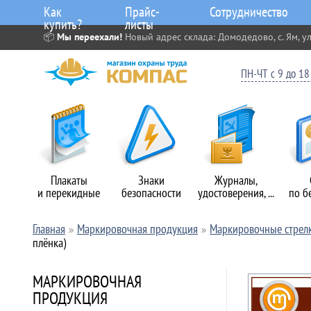
Как
Прайс-
Сотрудничество
купить?
листы
📦
Мы переехали!
Новый адрес склада: Домодедово, с. Ям, ул
ПН-ЧТ с 9 до 18 
Плакаты
Знаки
Журналы,
и перекидные
безопасности
удостоверения, ...
по б
Главная
Маркировочная продукция
Маркировочные стрел
плёнка)
МАРКИРОВОЧНАЯ
ПРОДУКЦИЯ