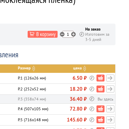
На заказ
Изготовим за
3-5 дней
вления
Размер
цена
6.50 ₽
P.1 (126х26 мм)
18.20 ₽
P.2 (252х52 мм)
36.40 ₽
P.3 (358х74 мм)
Вы здесь
72.80 ₽
P.4 (507х105 мм)
145.60 ₽
P.5 (716х148 мм)