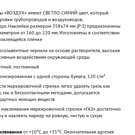
ы «ВОЗДУХ» имеют СВЕТЛО-СИНИЙ цвет, который
ровки трубопроводов и воздуховодов,
ух. Наклейки размером 358х74 мм (Р.3) предназначены
аметром от 160 до 220 мм. Изготовлены в соответствии
моклеящейся плёнке
осольвентные чернила на основе растворителя, высокая
ессивным воздействиям окружающей среды
тный, постоянный
низированная с одной стороны бумага, 120 г/м²
ти маркировочной стрелки легко удалять грязь как
 так и бесконтактными методами, допускается
дартных моющих веществ
 наклеивания маркировочной стрелки «ГАЗ» достаточно
у и наклеить маркер на ровную, чистую и сухую
клеивания
от +10°С до +35°С. Окончательная адгезия