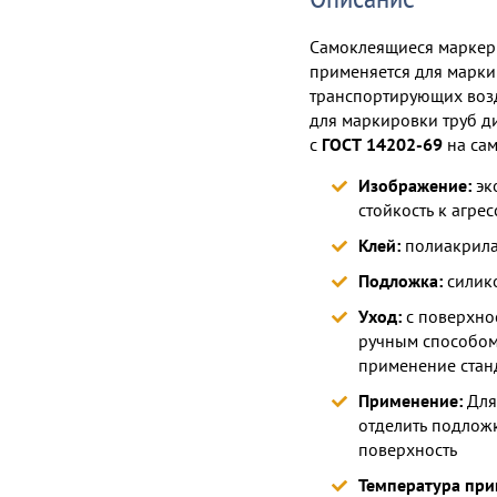
Самоклеящиеся маркер
применяется для марки
транспортирующих возд
для маркировки труб ди
с
ГОСТ 14202-69
на са
Изображение:
эк
стойкость к агр
Клей:
полиакрила
Подложка:
силико
Уход:
с поверхнос
ручным способом,
применение стан
Применение:
Для
отделить подложк
поверхность
Температура при