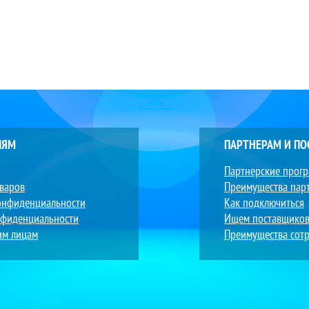
ЛЯМ
ПАРТНЕРАМ И П
Партнерские прог
оваров
Преимущества пар
онфиденциальности
Как подключиться
нфиденциальности
Ищем поставщико
им лицам
Преимущества сотр