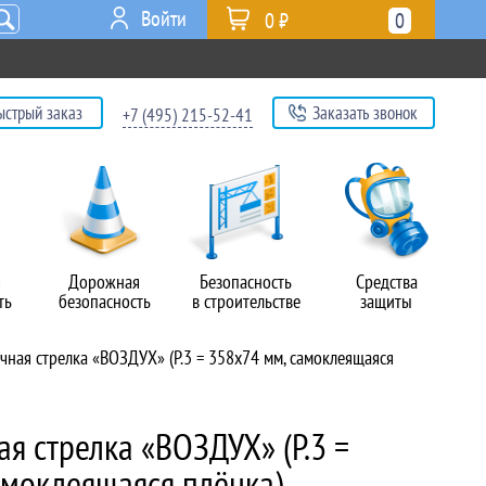
Войти
0 ₽
0
ыстрый заказ
Заказать звонок
+7 (495) 215-52-41
я
Дорожная
Безопасность
Средства
ть
безопасность
в строительстве
защиты
ная стрелка «ВОЗДУХ» (P.3 = 358х74 мм, самоклеящаяся
я стрелка «ВОЗДУХ» (P.3 =
амоклеящаяся плёнка)