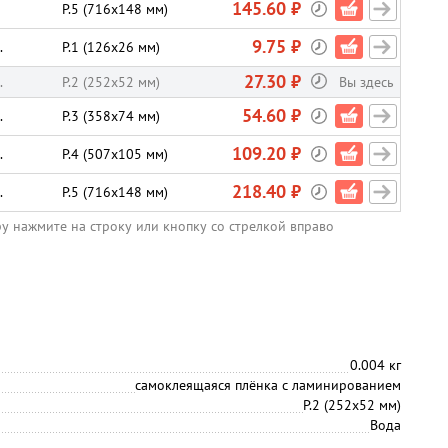
145.60 ₽
P.5 (716х148 мм)
9.75 ₽
.
P.1 (126х26 мм)
27.30 ₽
.
P.2 (252х52 мм)
Вы здесь
54.60 ₽
.
P.3 (358х74 мм)
109.20 ₽
.
P.4 (507х105 мм)
218.40 ₽
.
P.5 (716х148 мм)
ру нажмите на строку или кнопку со стрелкой вправо
0.004 кг
самоклеящаяся плёнка с ламинированием
P.2 (252х52 мм)
Вода