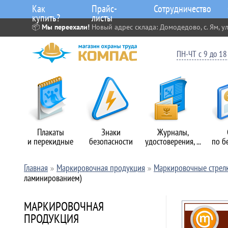
Как
Прайс-
Сотрудничество
купить?
листы
📦
Мы переехали!
Новый адрес склада: Домодедово, с. Ям, ул
ПН-ЧТ с 9 до 18 
Плакаты
Знаки
Журналы,
и перекидные
безопасности
удостоверения, ...
по б
Главная
Маркировочная продукция
Маркировочные стрел
ламинированием)
МАРКИРОВОЧНАЯ
ПРОДУКЦИЯ