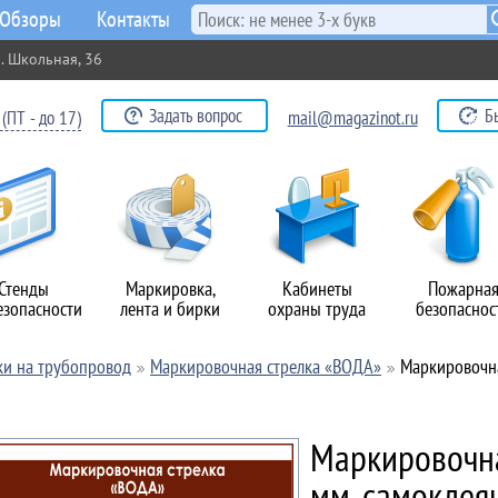
Обзоры
Контакты
. Школьная, 36
Задать вопрос
Б
(ПТ - до 17)
mail@magazinot.ru
Стенды
Маркировка,
Кабинеты
Пожарна
езопасности
лента и бирки
охраны труда
безопаснос
ки на трубопровод
Маркировочная стрелка «ВОДА»
Маркировочна
Маркировочна
мм, самоклея