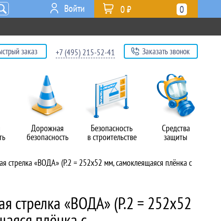
Войти
0 ₽
0
ыстрый заказ
Заказать звонок
+7 (495) 215-52-41
я
Дорожная
Безопасность
Средства
ть
безопасность
в строительстве
защиты
я стрелка «ВОДА» (P.2 = 252х52 мм, самоклеящаяся плёнка с
я стрелка «ВОДА» (P.2 = 252х52
щаяся плёнка с