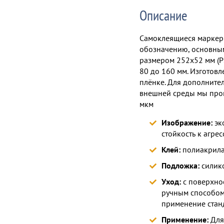
Описание
Самоклеящиеся маркер
обозначению, основным
размером 252х52 мм (Р
80 до 160 мм. Изготовл
плёнке. Для дополните
внешней среды мы пр
мкм
Изображение:
эк
стойкость к агр
Клей:
полиакрила
Подложка:
силико
Уход:
с поверхнос
ручным способом,
применение стан
Применение:
Для