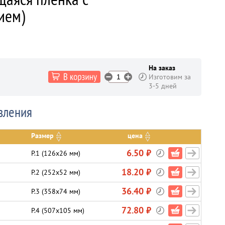
ием)
На заказ
Изготовим за
3-5 дней
вления
Размер
цена
6.50 ₽
P.1 (126х26 мм)
18.20 ₽
P.2 (252х52 мм)
36.40 ₽
P.3 (358х74 мм)
72.80 ₽
P.4 (507х105 мм)