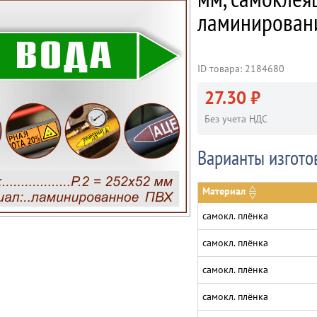
ламинирован
ID товара: 2184680
27.30 ₽
Без учета НДС
Варианты изгото
Материал
самокл. плёнка
самокл. плёнка
самокл. плёнка
самокл. плёнка