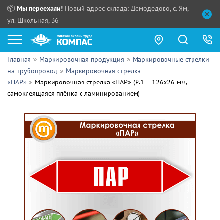
📦
Мы переехали!
Новый адрес склада: Домодедово, с. Ям,
ул. Школьная, 36
Главная
Маркировочная продукция
Маркировочные стрелки
Как купить?
на трубопровод
Маркировочная стрелка
«ПАР»
Маркировочная стрелка «ПАР» (Р.1 = 126х26 мм,
Прайс-листы
самоклеящаяся плёнка с ламинированием)
Сотрудничество
ПН - ЧТ:
ПТ:
Партнерам
СБ, ВС:
Выдача продукции:
Поставщикам
Обзоры
Контакты