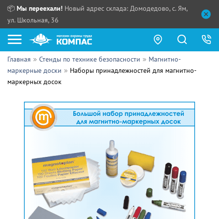
📦
Мы переехали!
Новый адрес склада: Домодедово, с. Ям,
ул. Школьная, 36
Главная
Стенды по технике безопасности
Магнитно-
Как купить?
маркерные доски
Наборы принадлежностей для магнитно-
маркерных досок
Прайс-листы
Сотрудничество
ПН - ЧТ:
ПТ:
Партнерам
СБ, ВС:
Выдача продукции:
Поставщикам
Обзоры
Контакты