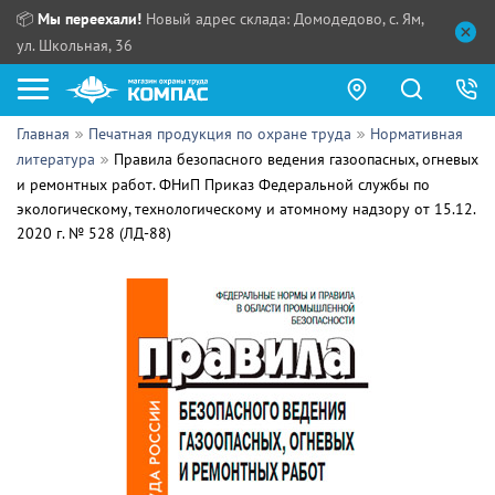
📦
Мы переехали!
Новый адрес склада: Домодедово, с. Ям,
ул. Школьная, 36
Главная
Печатная продукция по охране труда
Нормативная
Как купить?
литература
Правила безопасного ведения газоопасных, огневых
и ремонтных работ. ФНиП Приказ Федеральной службы по
Прайс-листы
экологическому, технологическому и атомному надзору от 15.12.
2020 г. № 528 (ЛД-88)
Сотрудничество
ПН - ЧТ:
ПТ:
Партнерам
СБ, ВС:
Выдача продукции:
Поставщикам
Обзоры
Контакты