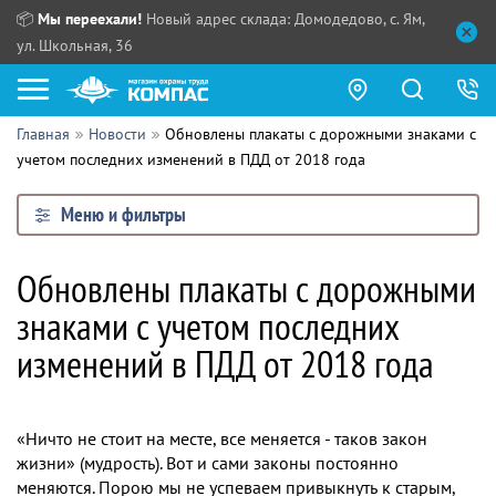
📦
Мы переехали!
Новый адрес склада: Домодедово, с. Ям,
ул. Школьная, 36
Главная
Новости
Обновлены плакаты с дорожными знаками с
Как купить?
учетом последних изменений в ПДД от 2018 года
Прайс-листы
Меню и фильтры
Сотрудничество
ПН - ЧТ:
Обновлены плакаты с дорожными
ПТ:
Партнерам
знаками с учетом последних
СБ, ВС:
Выдача продукции:
Поставщикам
изменений в ПДД от 2018 года
Обзоры
«Ничто не стоит на месте, все меняется - таков закон
Контакты
жизни» (мудрость). Вот и сами законы постоянно
меняются. Порою мы не успеваем привыкнуть к старым,