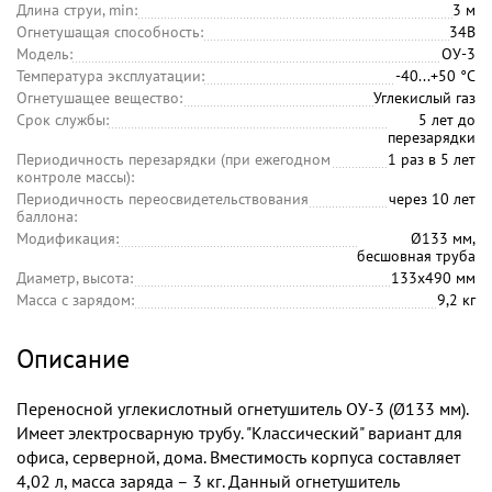
Длина струи, min:
3 м
Огнетушащая способность:
34В
Модель:
ОУ-3
Температура эксплуатации:
-40...+50 °C
Огнетушащее вещество:
Углекислый газ
Срок службы:
5 лет до
перезарядки
Периодичность перезарядки (при ежегодном
1 раз в 5 лет
контроле массы):
Периодичность переосвидетельствования
через 10 лет
баллона:
Модификация:
Ø133 мм,
бесшовная труба
Диаметр, высота:
133х490 мм
Масса с зарядом:
9,2 кг
Описание
Переносной углекислотный огнетушитель ОУ-3 (Ø133 мм).
Имеет электросварную трубу. "Классический" вариант для
офиса, серверной, дома. Вместимость корпуса составляет
4,02 л, масса заряда – 3 кг. Данный огнетушитель