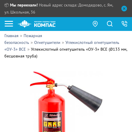
📦
Мы переехали!
Новый адрес склада: Домодедово, с. Ям,
ул. Школьная, 36
Главная
Пожарная
Как купить?
безопасность
Огнетушители
Углекислотный огнетушитель
«ОУ-3» ВСЕ
Углекислотный огнетушитель «ОУ-3» ВСЕ (Ø133 мм,
Прайс-листы
бесшовная труба)
Сотрудничество
ПН - ЧТ:
ПТ:
Партнерам
СБ, ВС:
Выдача продукции:
Поставщикам
Обзоры
Контакты