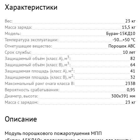
Характеристики
Вес:
23 кг
Масса заряда:
15,5 кг
Модель:
Буран-15КД10
Температура эксплуатации:
-50...+50 °C
Огнетушащее вещество:
Порошок АВС
Срок службы:
10 лет
3
Защищаемый объём (класс А), м
:
82
3
Защищаемый объём (класс В), м
:
64
2
Защищаемая площадь (класс А), м
:
41
2
Защищаемая площадь (класс В), м
:
32
Максимальный ранг очага класса В:
233B
Вероятность срабатывания:
0,95
Диаметр, высота:
300х391 мм
Масса с зарядом:
23 кг
Описание
Модуль порошкового пожаротушения МПП