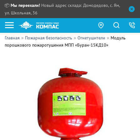
📦
Мы переехали!
Новый адрес склада: Домодедово, с. Ям,
ул. Школьная, 36
Главная
Пожарная безопасность
Огнетушители
Модуль
Как купить?
порошкового пожаротушения МПП «Буран-15КД10»
Прайс-листы
Сотрудничество
ПН - ЧТ:
ПТ:
Партнерам
СБ, ВС:
Выдача продукции:
Поставщикам
Обзоры
Контакты