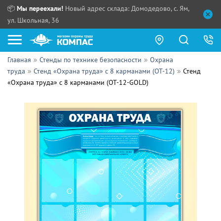
📦
Мы переехали!
Новый адрес склада: Домодедово, с. Ям,
ул. Школьная, 36
Главная
Стенды по технике безопасности
Охрана
Как купить?
труда
Стенд «Охрана труда» с 8 карманами (OT-12)
Стенд
«Охрана труда» с 8 карманами (OT-12-GOLD)
Прайс-листы
Сотрудничество
ПН - ЧТ:
ПТ:
Партнерам
СБ, ВС:
Выдача продукции:
Поставщикам
Обзоры
Контакты