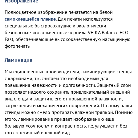
Изображение
Полноцветное изображение печатается на белой
самоклеящейся пленке
. Для печати используются
специальные быстросохнущие и экологически
безопасные экосольвентные чернила VEIKA Balance ECO
Fast, обеспечивающие высококачественную насыщенную
фотопечать
Ламинация
Мы единственные производители, ламинирующие стенды
с карманами, т.к. считаем это необходимым для
повышения надежности и долговечности. Защитный слой
позволяет надолго сохранить привлекательный внешний
вид стенда и защитить его от повышенной влажности,
загрязнения и механических повреждений. Поэтому наши
стенды можно смело протирать влажной тряпкой. Помимо
этого, ламинирование придает изображению еще
большую «сочность» и контрастность, т.е. улучшает и без
того эстетичный внешний вид