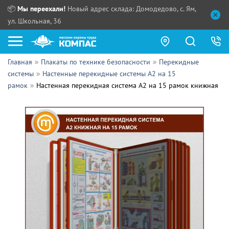
📦
Мы переехали!
Новый адрес склада: Домодедово, с. Ям,
ул. Школьная, 36
Главная
Плакаты по технике безопасности
Перекидные
Как купить?
системы
Настенные перекидные системы А2 на 15
рамок
Настенная перекидная система А2 на 15 рамок книжная
Прайс-листы
Сотрудничество
ПН - ЧТ:
ПТ:
Партнерам
СБ, ВС:
Выдача продукции:
Поставщикам
Обзоры
Контакты