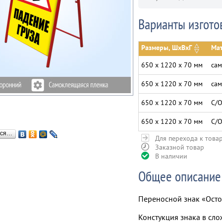
Варианты изгото
Размеры, ШхВхГ
Мат
650 х 1220 х 70 мм
сам
650 х 1220 х 70 мм
сам
650 х 1220 х 70 мм
С/О
650 х 1220 х 70 мм
С/О
ься…
Для перехода к това
Заказной товар
В наличии
Общее описание
Переносной знак «Осто
Констукция знака в сло