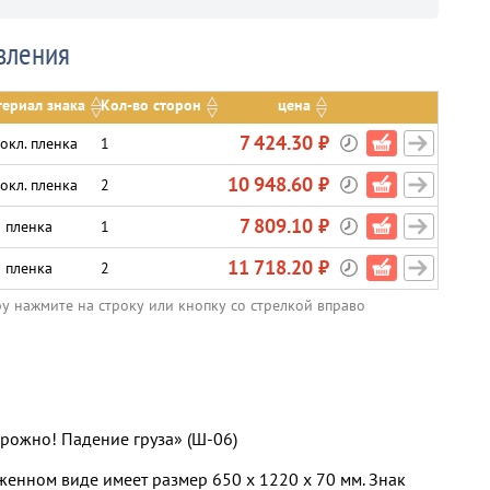
вления
ериал знака
Кол-во сторон
цена
7 424.30 ₽
окл. пленка
1
10 948.60 ₽
окл. пленка
2
7 809.10 ₽
 пленка
1
11 718.20 ₽
 пленка
2
ру нажмите на строку или кнопку со стрелкой вправо
рожно! Падение груза» (Ш-06)
женном виде имеет размер 650 х 1220 х 70 мм. Знак