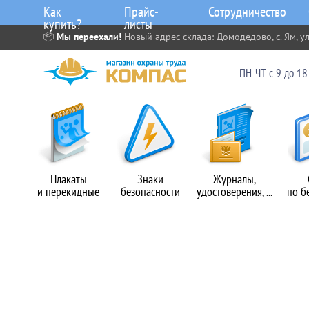
Как
Прайс-
Сотрудничество
купить?
листы
📦
Мы переехали!
Новый адрес склада: Домодедово, с. Ям, ул
ПН-ЧТ с 9 до 18 
Плакаты
Знаки
Журналы,
и перекидные
безопасности
удостоверения, ...
по б