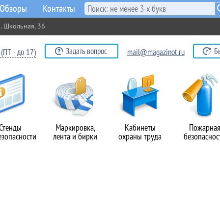
Обзоры
Контакты
. Школьная, 36
Задать вопрос
Б
(ПТ - до 17)
mail@magazinot.ru
Стенды
Маркировка,
Кабинеты
Пожарна
езопасности
лента и бирки
охраны труда
безопаснос