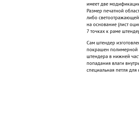
имеет две модификации
Размер печатной област
либо светоотражающей 
на основание (лист оци
7 точках к раме штендер
Сам штендер изготовлен
покрашен полимерной а
штендера в нижней час
попадания влаги внутр
специальная петля для