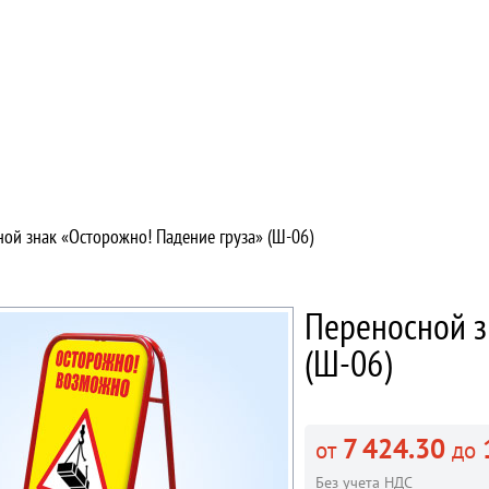
ой знак «Осторожно! Падение груза» (Ш-06)
Переносной з
(Ш-06)
7 424.30
от
до
Без учета НДС