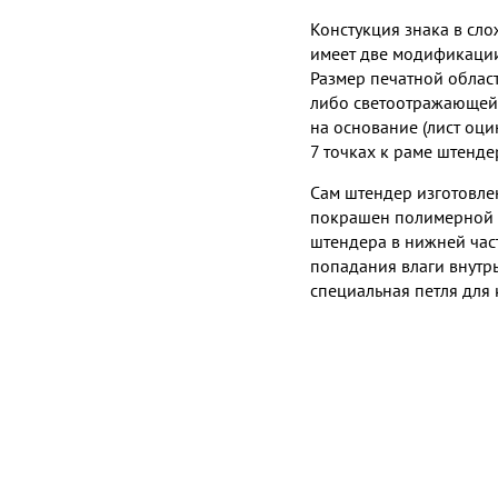
Констукция знака в сло
имеет две модификации
Размер печатной област
либо светоотражающей 
на основание (лист оци
7 точках к раме штендер
Сам штендер изготовлен
покрашен полимерной а
штендера в нижней час
попадания влаги внутр
специальная петля для