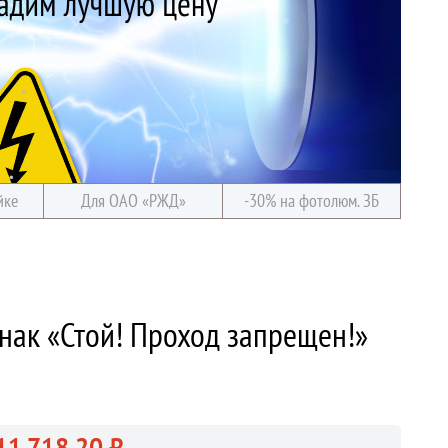
йке
Для ОАО «РЖД»
-30% на фотолюм. ЗБ
нак «Стой! Проход запрещен!»
11 718.20 ₽