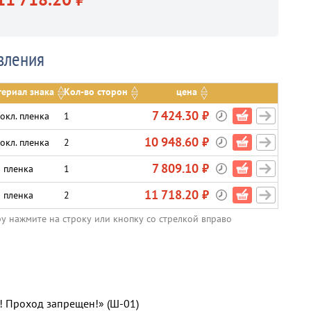
вления
ериал знака
Кол-во сторон
цена
7 424.30 ₽
окл. пленка
1
10 948.60 ₽
окл. пленка
2
7 809.10 ₽
 пленка
1
11 718.20 ₽
 пленка
2
ру нажмите на строку или кнопку со стрелкой вправо
! Проход запрещен!» (Ш-01)