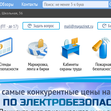
Обзоры
Контакты
. Школьная, 36
Задать вопрос
Б
(ПТ - до 17)
mail@magazinot.ru
Стенды
Маркировка,
Кабинеты
Пожарна
езопасности
лента и бирки
охраны труда
безопаснос