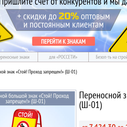
ереносные знаки
для «РОССЕТИ»
Безоп-ть на стро
ой знак «Стой! Проход запрещен!» (Ш-01)
Переносной з
(Ш-01)
7 424.30