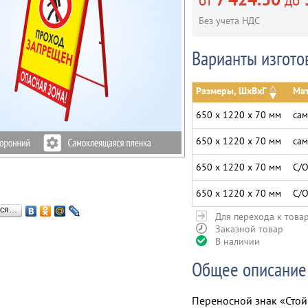
от
до
Без учета НДС
Варианты изгото
Размеры, ШхВхГ
Мат
650 х 1220 х 70 мм
сам
650 х 1220 х 70 мм
сам
650 х 1220 х 70 мм
С/О
650 х 1220 х 70 мм
С/О
ься…
Для перехода к това
Заказной товар
В наличии
Общее описание
Переносной знак «Стой