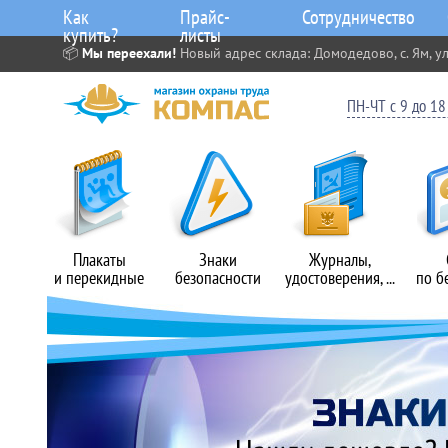
Как
Прайс-
Сотрудничество
купить?
листы
📦
Мы переехали!
Новый адрес склада: Домодедово, с. Ям, ул
ПН-ЧТ с 9 до 18 
Плакаты
Знаки
Журналы,
и перекидные
безопасности
удостоверения, ...
по б