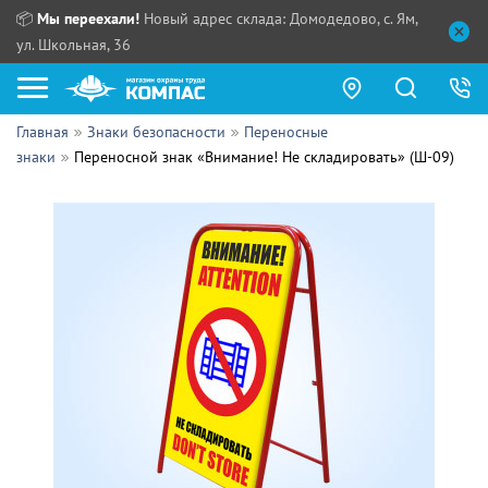
📦
Мы переехали!
Новый адрес склада: Домодедово, с. Ям,
ул. Школьная, 36
Главная
Знаки безопасности
Переносные
Как купить?
знаки
Переносной знак «Внимание! Не складировать» (Ш-09)
Прайс-листы
Сотрудничество
ПН - ЧТ:
ПТ:
Партнерам
СБ, ВС:
Выдача продукции:
Поставщикам
Обзоры
Контакты