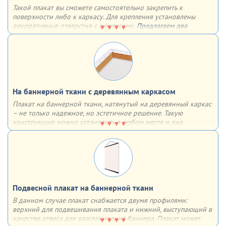
Такой плакат вы сможете самостоятельно закрепить к
поверхности либо к каркасу. Для крепления установлены
декоративные отверстия с люверсами.
Предлагаем два
варианта установки люверсов:
4 штуки по углам
с определенным шагом по всему периметру
На баннерной ткани c деревянным каркасом
Плакат на баннерной ткани, натянутый на деревянный каркас
– не только надежное, но эстетичное решение. Такую
конструкцию можно установить в любом месте и она
однозначно привлечет к себе внимание за счет необычного
объёмного вида
Подвесной плакат на баннерной ткани
В данном случае плакат снабжается двумя профилями:
верхний для подвешивания плаката и нижний, выступающий в
качестве отвеса для разглаживания баннера. Плакат может