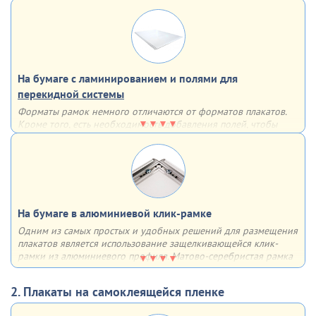
механических повреждений и не выцветает
На бумаге с ламинированием и полями для
перекидной системы
Форматы рамок немного отличаются от форматов плакатов.
Кроме того, есть необходимость добавления полей, чтобы
рамка не закрывала часть информации. По этим причинам мы
дорабатываем макет для использования в перекидных
системах
На бумаге в алюминиевой клик-рамке
Одним из самых простых и удобных решений для размещения
плакатов является использование защелкивающейся клик-
рамки из алюминиевого профиля. Матово-серебристая рамка
из алюминия с анодированным покрытием имеет множество
плюсов - она лёгкая, прочная, недорогая, быстрая в сборке,
2. Плакаты на самоклеящейся пленке
устойчивая к солнечным лучам и воздействию влаги