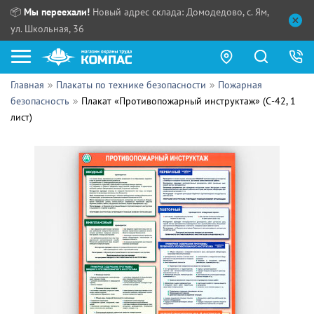
📦
Мы переехали!
Новый адрес склада: Домодедово, с. Ям,
ул. Школьная, 36
Главная
Плакаты по технике безопасности
Пожарная
Как купить?
безопасность
Плакат «Противопожарный инструктаж» (С-42, 1
лист)
Прайс-листы
Сотрудничество
ПН - ЧТ:
ПТ:
Партнерам
СБ, ВС:
Выдача продукции:
Поставщикам
Обзоры
Контакты