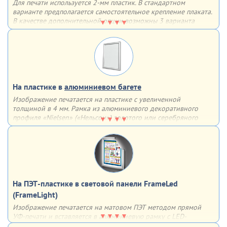
Для печати используется 2-мм пластик. В стандартном
варианте предполагается самостоятельное крепление плаката.
В качестве дополнительной опции возможны 3 варианта
крепления на выбор
Варианты крепления:
двусторонний скотч
обычные отверстия
отверстия, укрепленные люверсами
На пластике в
алюминиевом багете
Изображение печатается на пластике с увеличенной
толщиной в 4 мм. Рамка из алюминиевого декоративного
профиля «Nielsen» («Нельсон») золотого или серебряного
цвета придаст завершенность плакату и сделает его частью
интерьера
Такой плакат способен украсить любой кабинет, учебный
класс или цех.
С обратной стороны багета имеются 2 скрытых
подвеса для монтажа плаката на стену
На ПЭТ-пластике в световой панели FrameLed
(FrameLight)
Изображение печатается на матовом ПЭТ методом прямой
УФ-печати и вставляется в алюминиевую рамку с LED-
подсветкой. Подсветка изображения происходит за счет