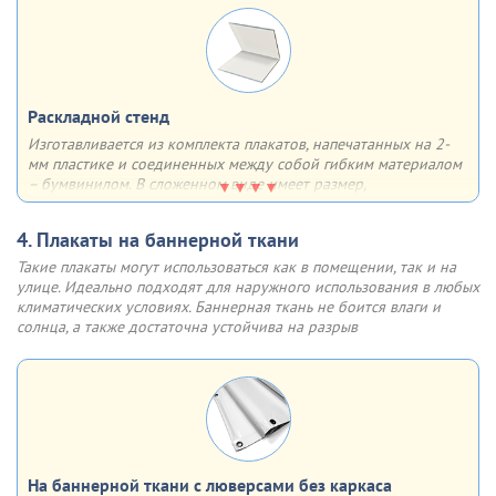
встроенной внутрь профиля светодиодной ленты. Данная
система предполагает возможность создания
как
односторонних, так и двусторонних
тонких световых панелей
Матово-серебристая рамка из алюминия с анодированным
Раскладной стенд
покрытием имеет множество плюсов - она лёгкая, прочная,
недорогая, быстрая в сборке, устойчивая к солнечным лучам и
Изготавливается из комплекта плакатов, напечатанных на 2-
воздействию влаги. Отщёлкивающаяся крышка профиля (клик-
мм пластике и соединенных между собой гибким материалом
система) позволяет быстро менять информацию (плакат,
– бумвинилом. В сложенном виде имеет размер,
постер и др.)
соответствующий формату одного плаката. Возможны 3
варианта крепления на выбор
4. Плакаты на баннерной ткани
Варианты крепления:
Такие плакаты могут использоваться как в помещении, так и на
двусторонний скотч
улице. Идеально подходят для наружного использования в любых
обычные отверстия
климатических условиях. Баннерная ткань не боится влаги и
отверстия, укрепленные люверсами
солнца, а также достаточна устойчива на разрыв
На баннерной ткани с люверсами без каркаса