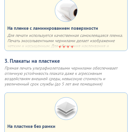
Отщёлкивающаяся крышка профиля (клик-система) позволяет
быстро менять информацию (плакат, постер и др.). Основание
рамки - 2-мм пластик, верхний слой, прижимающий плакат
выполнен из прозрачного ПЭТ
На пленке с ламинированием поверхности
Для печати используется качественная самоклеящаяся пленка.
Инструкция по замене плаката в клик-рамке
Печать экосольвентными чернилами делает изображение
четким и насыщенным. Для облегчения наклеивания и
увеличения срока службы
поверхность плаката ламинируется
Шаг 1
Шаг 2
Аккуратно, по одной, откиньте
Поднимите прозрачный
3. Плакаты на пластике
Возможно использование как внутри, так и вне помещения.
4 стороны клик профиля
пластик у клик-рамки и
Такие плакаты не боятся солнечного света, влаги, перепадов
Прямая печать ультрафиолетовыми чернилами обеспечивает
извлеките старый плакат
температуры (допустимы значения от -20 до +70°C)
отличную устойчивость плаката даже к агрессивным
воздействиям внешней среды, невысокую стоимость и
Шаг 3
Шаг 4
увеличенный срок службы (до 5 лет вне помещения)
Разместите новый плакат,
Защелкните крышки
опустите прозрачный пластик
алюминиевой клик рамки.
Готово!
На пластике без рамки