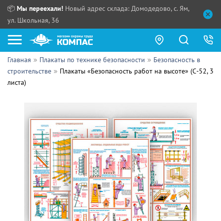
📦
Мы переехали!
Новый адрес склада: Домодедово, с. Ям,
ул. Школьная, 36
Главная
Плакаты по технике безопасности
Безопасность в
Как купить?
строительстве
Плакаты «Безопасность работ на высоте» (С-52, 3
листа)
Прайс-листы
Сотрудничество
ПН - ЧТ:
ПТ:
Партнерам
СБ, ВС:
Выдача продукции:
Поставщикам
Обзоры
Контакты