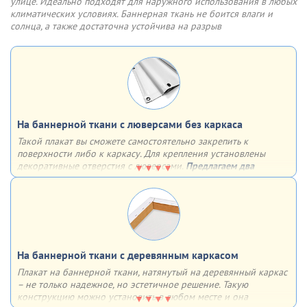
двусторонний скотч
улице. Идеально подходят для наружного использования в любых
обычные отверстия
климатических условиях. Баннерная ткань не боится влаги и
отверстия, укрепленные люверсами
солнца, а также достаточна устойчива на разрыв
На баннерной ткани с люверсами без каркаса
Такой плакат вы сможете самостоятельно закрепить к
поверхности либо к каркасу. Для крепления установлены
декоративные отверстия с люверсами.
Предлагаем два
варианта установки люверсов:
4 штуки по углам
с определенным шагом по всему периметру
На баннерной ткани c деревянным каркасом
Плакат на баннерной ткани, натянутый на деревянный каркас
– не только надежное, но эстетичное решение. Такую
конструкцию можно установить в любом месте и она