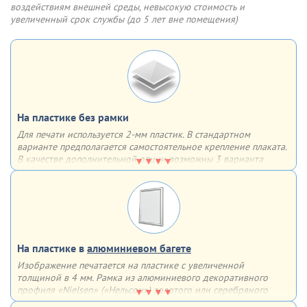
воздействиям внешней среды, невысокую стоимость и
Шаг 3
Шаг 4
увеличенный срок службы (до 5 лет вне помещения)
Разместите новый плакат,
Защелкните крышки
опустите прозрачный пластик
алюминиевой клик рамки.
Готово!
На пластике без рамки
Для печати используется 2-мм пластик. В стандартном
варианте предполагается самостоятельное крепление плаката.
В качестве дополнительной опции возможны 3 варианта
крепления на выбор
Варианты крепления:
двусторонний скотч
обычные отверстия
отверстия, укрепленные люверсами
На пластике в
алюминиевом багете
Изображение печатается на пластике с увеличенной
толщиной в 4 мм. Рамка из алюминиевого декоративного
профиля «Nielsen» («Нельсон») золотого или серебряного
цвета придаст завершенность плакату и сделает его частью