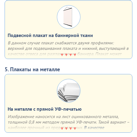
однозначно привлечет к себе внимание за счет необычного
объёмного вида
Подвесной плакат на баннерной ткани
В данном случае плакат снабжается двумя профилями:
верхний для подвешивания плаката и нижний, выступающий в
качестве отвеса для разглаживания баннера. Плакат может
быть как односторонним, так и двусторонним. Плюсы – любой
формат, удобство в хранении, транспортировке и размещении
5. Плакаты на металле
На металле с прямой УФ-печатью
Изображение наносится на лист оцинкованного металла,
толщиной 0,8 мм методом прямой УФ-печати. Такой вариант –
наиболее прочный из представленных.
В качестве
дополнительной опции
можем сделать 4 отверстия по углам