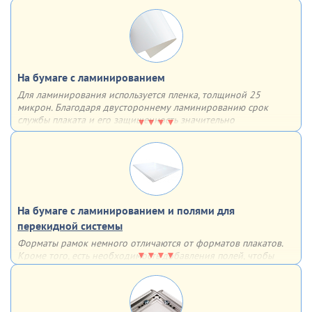
дольше
На бумаге с ламинированием
Для ламинирования используется пленка, толщиной 25
микрон. Благодаря двустороннему ламинированию срок
службы плаката и его защищенность значительно
увеличиваются – плакат влагоустойчив, защищен от
механических повреждений и не выцветает
На бумаге с ламинированием и полями для
перекидной системы
Форматы рамок немного отличаются от форматов плакатов.
Кроме того, есть необходимость добавления полей, чтобы
рамка не закрывала часть информации. По этим причинам мы
дорабатываем макет для использования в перекидных
системах