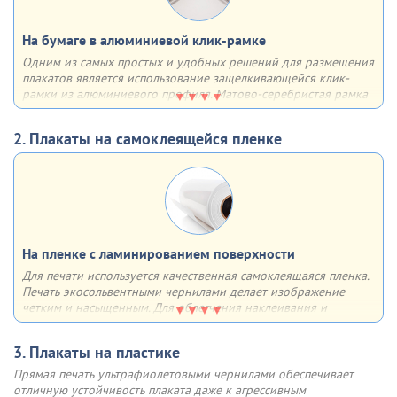
На бумаге в алюминиевой клик-рамке
Одним из самых простых и удобных решений для размещения
плакатов является использование защелкивающейся клик-
рамки из алюминиевого профиля. Матово-серебристая рамка
из алюминия с анодированным покрытием имеет множество
плюсов - она лёгкая, прочная, недорогая, быстрая в сборке,
2. Плакаты на самоклеящейся пленке
устойчивая к солнечным лучам и воздействию влаги
Отщёлкивающаяся крышка профиля (клик-система) позволяет
быстро менять информацию (плакат, постер и др.). Основание
рамки - 2-мм пластик, верхний слой, прижимающий плакат
выполнен из прозрачного ПЭТ
На пленке с ламинированием поверхности
Для печати используется качественная самоклеящаяся пленка.
Инструкция по замене плаката в клик-рамке
Печать экосольвентными чернилами делает изображение
четким и насыщенным. Для облегчения наклеивания и
увеличения срока службы
поверхность плаката ламинируется
Шаг 1
Шаг 2
Аккуратно, по одной, откиньте
Поднимите прозрачный
3. Плакаты на пластике
Возможно использование как внутри, так и вне помещения.
4 стороны клик профиля
пластик у клик-рамки и
Такие плакаты не боятся солнечного света, влаги, перепадов
Прямая печать ультрафиолетовыми чернилами обеспечивает
извлеките старый плакат
температуры (допустимы значения от -20 до +70°C)
отличную устойчивость плаката даже к агрессивным