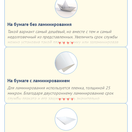
На бумаге без ламинирования
Такой вариант самый дешёвый, но вместе с тем и самый
недолговечный из представленных. Увеличить срок службы
можно установив такой плакат в рамку или заламинировав
поверхность. В таком случае он может прослужить гораздо
дольше
На бумаге с ламинированием
Для ламинирования используется пленка, толщиной 25
микрон. Благодаря двустороннему ламинированию срок
службы плаката и его защищенность значительно
увеличиваются – плакат влагоустойчив, защищен от
механических повреждений и не выцветает