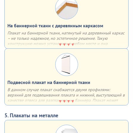
с определенным шагом по всему периметру
На баннерной ткани c деревянным каркасом
Плакат на баннерной ткани, натянутый на деревянный каркас
– не только надежное, но эстетичное решение. Такую
конструкцию можно установить в любом месте и она
однозначно привлечет к себе внимание за счет необычного
объёмного вида
Подвесной плакат на баннерной ткани
В данном случае плакат снабжается двумя профилями:
верхний для подвешивания плаката и нижний, выступающий в
качестве отвеса для разглаживания баннера. Плакат может
быть как односторонним, так и двусторонним. Плюсы – любой
формат, удобство в хранении, транспортировке и размещении
5. Плакаты на металле