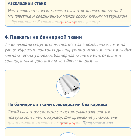
Раскладной стенд
покрытием имеет множество плюсов - она лёгкая, прочная,
недорогая, быстрая в сборке, устойчивая к солнечным лучам и
Изготавливается из комплекта плакатов, напечатанных на 2-
воздействию влаги. Отщёлкивающаяся крышка профиля (клик-
мм пластике и соединенных между собой гибким материалом
система) позволяет быстро менять информацию (плакат,
– бумвинилом. В сложенном виде имеет размер,
постер и др.)
соответствующий формату одного плаката. Возможны 3
варианта крепления на выбор
4. Плакаты на баннерной ткани
Варианты крепления:
Такие плакаты могут использоваться как в помещении, так и на
двусторонний скотч
улице. Идеально подходят для наружного использования в любых
обычные отверстия
климатических условиях. Баннерная ткань не боится влаги и
отверстия, укрепленные люверсами
солнца, а также достаточна устойчива на разрыв
На баннерной ткани с люверсами без каркаса
Такой плакат вы сможете самостоятельно закрепить к
поверхности либо к каркасу. Для крепления установлены
декоративные отверстия с люверсами.
Предлагаем два
варианта установки люверсов:
4 штуки по углам