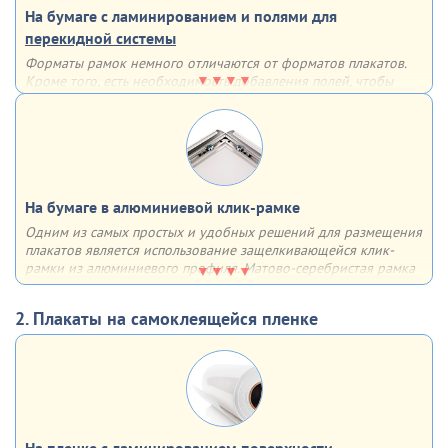
На бумаге с ламинированием и полями для
перекидной системы
Форматы рамок немного отличаются от форматов плакатов.
Кроме того, есть необходимость добавления полей, чтобы
рамка не закрывала часть информации. По этим причинам мы
дорабатываем макет для использования в перекидных
системах
На бумаге в алюминиевой клик-рамке
Одним из самых простых и удобных решений для размещения
плакатов является использование защелкивающейся клик-
рамки из алюминиевого профиля. Матово-серебристая рамка
из алюминия с анодированным покрытием имеет множество
плюсов - она лёгкая, прочная, недорогая, быстрая в сборке,
2. Плакаты на самоклеящейся пленке
устойчивая к солнечным лучам и воздействию влаги
Отщёлкивающаяся крышка профиля (клик-система) позволяет
быстро менять информацию (плакат, постер и др.). Основание
рамки - 2-мм пластик, верхний слой, прижимающий плакат
выполнен из прозрачного ПЭТ