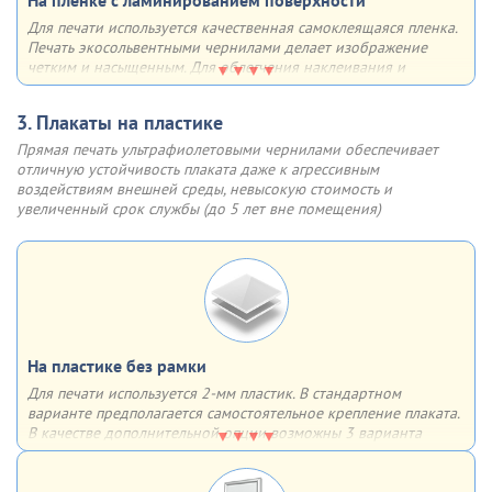
На пленке с ламинированием поверхности
Для печати используется качественная самоклеящаяся пленка.
Инструкция по замене плаката в клик-рамке
Печать экосольвентными чернилами делает изображение
четким и насыщенным. Для облегчения наклеивания и
увеличения срока службы
поверхность плаката ламинируется
Шаг 1
Шаг 2
Аккуратно, по одной, откиньте
Поднимите прозрачный
3. Плакаты на пластике
Возможно использование как внутри, так и вне помещения.
4 стороны клик профиля
пластик у клик-рамки и
Такие плакаты не боятся солнечного света, влаги, перепадов
Прямая печать ультрафиолетовыми чернилами обеспечивает
извлеките старый плакат
температуры (допустимы значения от -20 до +70°C)
отличную устойчивость плаката даже к агрессивным
воздействиям внешней среды, невысокую стоимость и
Шаг 3
Шаг 4
увеличенный срок службы (до 5 лет вне помещения)
Разместите новый плакат,
Защелкните крышки
опустите прозрачный пластик
алюминиевой клик рамки.
Готово!
На пластике без рамки
Для печати используется 2-мм пластик. В стандартном
варианте предполагается самостоятельное крепление плаката.
В качестве дополнительной опции возможны 3 варианта
крепления на выбор