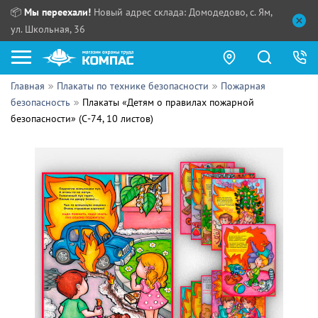
📦
Мы переехали!
Новый адрес склада: Домодедово, с. Ям,
ул. Школьная, 36
Главная
Плакаты по технике безопасности
Пожарная
Как купить?
безопасность
Плакаты «Детям о правилах пожарной
безопасности» (С-74, 10 листов)
Прайс-листы
Сотрудничество
ПН - ЧТ:
ПТ:
Партнерам
СБ, ВС:
Выдача продукции:
Поставщикам
Обзоры
Контакты