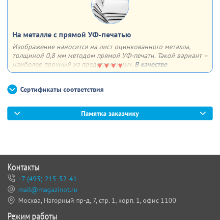
На металле с прямой УФ-печатью
Изображение наносится на лист оцинкованного металла,
толщиной 0,8 мм методом прямой УФ-печати. Такой вариант –
наиболее прочный из представленных.
В качестве
дополнительной опции
можем сделать 4 отверстия по углам
для крепления плаката к поверхности
Сертификаты соответствия
Памятка заказчику
Контакты
+7 (495) 215-52-41
mail@magazinot.ru
Москва, Нагорный пр-д, 7,
стр. 1, корп. 1, офис 1100
Режим работы