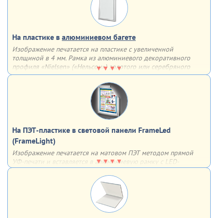
Варианты крепления:
двусторонний скотч
обычные отверстия
отверстия, укрепленные люверсами
На пластике в
алюминиевом багете
Изображение печатается на пластике с увеличенной
толщиной в 4 мм. Рамка из алюминиевого декоративного
профиля «Nielsen» («Нельсон») золотого или серебряного
цвета придаст завершенность плакату и сделает его частью
интерьера
Такой плакат способен украсить любой кабинет, учебный
класс или цех.
С обратной стороны багета имеются 2 скрытых
подвеса для монтажа плаката на стену
На ПЭТ-пластике в световой панели FrameLed
(FrameLight)
Изображение печатается на матовом ПЭТ методом прямой
УФ-печати и вставляется в алюминиевую рамку с LED-
подсветкой. Подсветка изображения происходит за счет
встроенной внутрь профиля светодиодной ленты. Данная
система предполагает возможность создания
как
односторонних, так и двусторонних
тонких световых панелей
Матово-серебристая рамка из алюминия с анодированным