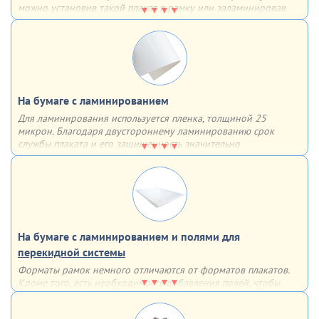
можно установив такой плакат в рамку или заламинировав
поверхность. В таком случае он может прослужить гораздо
дольше
На бумаге с ламинированием
Для ламинирования используется пленка, толщиной 25
микрон. Благодаря двустороннему ламинированию срок
службы плаката и его защищенность значительно
увеличиваются – плакат влагоустойчив, защищен от
механических повреждений и не выцветает
На бумаге с ламинированием и полями для
перекидной системы
Форматы рамок немного отличаются от форматов плакатов.
Кроме того, есть необходимость добавления полей, чтобы
рамка не закрывала часть информации. По этим причинам мы
дорабатываем макет для использования в перекидных