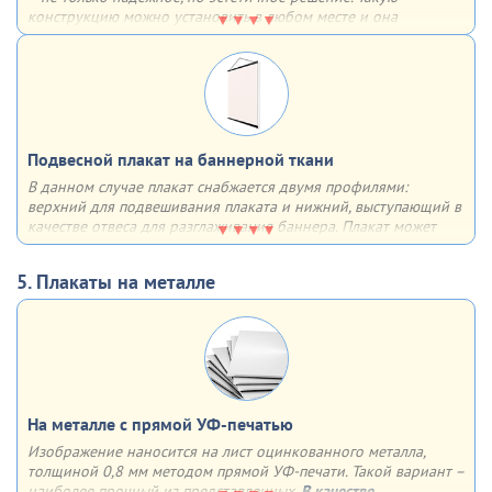
конструкцию можно установить в любом месте и она
однозначно привлечет к себе внимание за счет необычного
объёмного вида
Подвесной плакат на баннерной ткани
В данном случае плакат снабжается двумя профилями:
верхний для подвешивания плаката и нижний, выступающий в
качестве отвеса для разглаживания баннера. Плакат может
быть как односторонним, так и двусторонним. Плюсы – любой
формат, удобство в хранении, транспортировке и размещении
5. Плакаты на металле
На металле с прямой УФ-печатью
Изображение наносится на лист оцинкованного металла,
толщиной 0,8 мм методом прямой УФ-печати. Такой вариант –
наиболее прочный из представленных.
В качестве