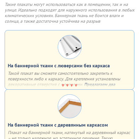
Варианты крепления:
Такие плакаты могут использоваться как в помещении, так и на
двусторонний скотч
улице. Идеально подходят для наружного использования в любых
обычные отверстия
климатических условиях. Баннерная ткань не боится влаги и
отверстия, укрепленные люверсами
солнца, а также достаточна устойчива на разрыв
На баннерной ткани с люверсами без каркаса
Такой плакат вы сможете самостоятельно закрепить к
поверхности либо к каркасу. Для крепления установлены
декоративные отверстия с люверсами.
Предлагаем два
варианта установки люверсов:
4 штуки по углам
с определенным шагом по всему периметру
На баннерной ткани c деревянным каркасом
Плакат на баннерной ткани, натянутый на деревянный каркас
– не только надежное, но эстетичное решение. Такую