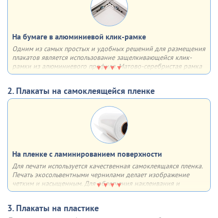
системах
На бумаге в алюминиевой клик-рамке
Одним из самых простых и удобных решений для размещения
плакатов является использование защелкивающейся клик-
рамки из алюминиевого профиля. Матово-серебристая рамка
из алюминия с анодированным покрытием имеет множество
плюсов - она лёгкая, прочная, недорогая, быстрая в сборке,
2. Плакаты на самоклеящейся пленке
устойчивая к солнечным лучам и воздействию влаги
Отщёлкивающаяся крышка профиля (клик-система) позволяет
быстро менять информацию (плакат, постер и др.). Основание
рамки - 2-мм пластик, верхний слой, прижимающий плакат
выполнен из прозрачного ПЭТ
На пленке с ламинированием поверхности
Для печати используется качественная самоклеящаяся пленка.
Инструкция по замене плаката в клик-рамке
Печать экосольвентными чернилами делает изображение
четким и насыщенным. Для облегчения наклеивания и
увеличения срока службы
поверхность плаката ламинируется
Шаг 1
Шаг 2
Аккуратно, по одной, откиньте
Поднимите прозрачный
3. Плакаты на пластике
Возможно использование как внутри, так и вне помещения.
4 стороны клик профиля
пластик у клик-рамки и