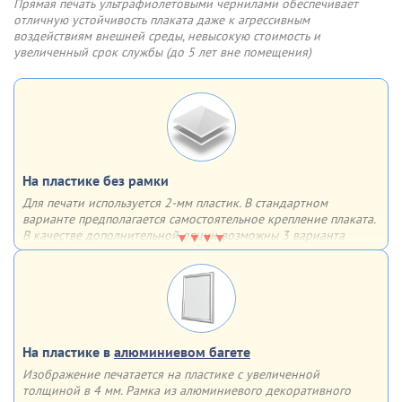
Такие плакаты не боятся солнечного света, влаги, перепадов
Прямая печать ультрафиолетовыми чернилами обеспечивает
извлеките старый плакат
температуры (допустимы значения от -20 до +70°C)
отличную устойчивость плаката даже к агрессивным
воздействиям внешней среды, невысокую стоимость и
Шаг 3
Шаг 4
увеличенный срок службы (до 5 лет вне помещения)
Разместите новый плакат,
Защелкните крышки
опустите прозрачный пластик
алюминиевой клик рамки.
Готово!
На пластике без рамки
Для печати используется 2-мм пластик. В стандартном
варианте предполагается самостоятельное крепление плаката.
В качестве дополнительной опции возможны 3 варианта
крепления на выбор
Варианты крепления:
двусторонний скотч
обычные отверстия
отверстия, укрепленные люверсами
На пластике в
алюминиевом багете
Изображение печатается на пластике с увеличенной
толщиной в 4 мм. Рамка из алюминиевого декоративного