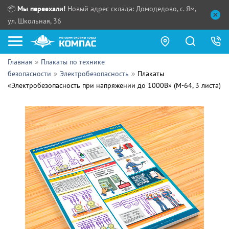
📦
Мы переехали!
Новый адрес склада: Домодедово, с. Ям,
ул. Школьная, 36
Главная
Плакаты по технике
Как купить?
безопасности
Электробезопасность
Плакаты
«Электробезопасность при напряжении до 1000В» (М-64, 3 листа)
Прайс-листы
Сотрудничество
ПН - ЧТ:
ПТ:
Партнерам
СБ, ВС:
Выдача продукции:
Поставщикам
Обзоры
Контакты