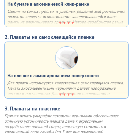
На бумаге в алюминиевой клик-рамке
Одним из самых простых и удобных решений для размещения
плакатов является использование защелкивающейся клик-
рамки из алюминиевого профиля. Матово-серебристая рамка
из алюминия с анодированным покрытием имеет множество
плюсов - она лёгкая, прочная, недорогая, быстрая в сборке,
2. Плакаты на самоклеящейся пленке
устойчивая к солнечным лучам и воздействию влаги
Отщёлкивающаяся крышка профиля (клик-система) позволяет
быстро менять информацию (плакат, постер и др.). Основание
рамки - 2-мм пластик, верхний слой, прижимающий плакат
выполнен из прозрачного ПЭТ
На пленке с ламинированием поверхности
Для печати используется качественная самоклеящаяся пленка.
Инструкция по замене плаката в клик-рамке
Печать экосольвентными чернилами делает изображение
четким и насыщенным. Для облегчения наклеивания и
увеличения срока службы
поверхность плаката ламинируется
Шаг 1
Шаг 2
Аккуратно, по одной, откиньте
Поднимите прозрачный
3. Плакаты на пластике
Возможно использование как внутри, так и вне помещения.
4 стороны клик профиля
пластик у клик-рамки и
Такие плакаты не боятся солнечного света, влаги, перепадов
Прямая печать ультрафиолетовыми чернилами обеспечивает
извлеките старый плакат
температуры (допустимы значения от -20 до +70°C)
отличную устойчивость плаката даже к агрессивным
воздействиям внешней среды, невысокую стоимость и
Шаг 3
Шаг 4
увеличенный срок службы (до 5 лет вне помещения)