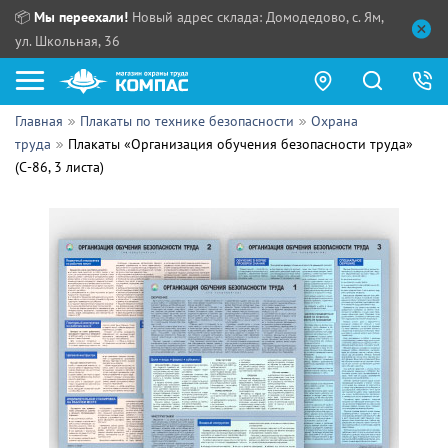
📦
Мы переехали!
Новый адрес склада: Домодедово, с. Ям,
ул. Школьная, 36
Главная
Плакаты по технике безопасности
Охрана
Как купить?
труда
Плакаты «Организация обучения безопасности труда»
(С-86, 3 листа)
Прайс-листы
Сотрудничество
ПН - ЧТ:
ПТ:
Партнерам
СБ, ВС:
Выдача продукции:
Поставщикам
Обзоры
Контакты