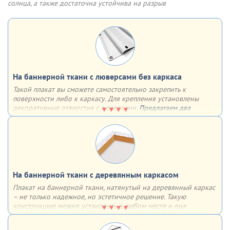
отверстия, укрепленные люверсами
солнца, а также достаточна устойчива на разрыв
На баннерной ткани с люверсами без каркаса
Такой плакат вы сможете самостоятельно закрепить к
поверхности либо к каркасу. Для крепления установлены
декоративные отверстия с люверсами.
Предлагаем два
варианта установки люверсов:
4 штуки по углам
с определенным шагом по всему периметру
На баннерной ткани c деревянным каркасом
Плакат на баннерной ткани, натянутый на деревянный каркас
– не только надежное, но эстетичное решение. Такую
конструкцию можно установить в любом месте и она
однозначно привлечет к себе внимание за счет необычного
объёмного вида