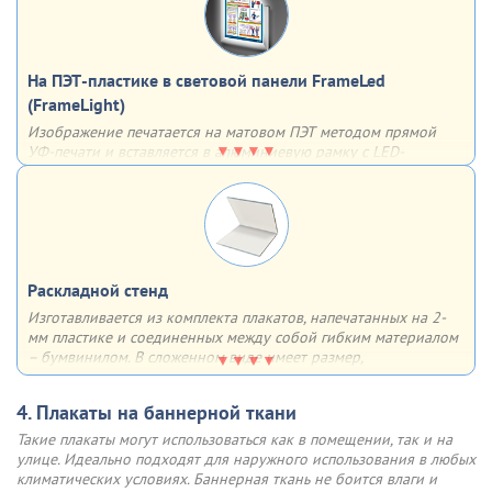
Такой плакат способен украсить любой кабинет, учебный
класс или цех.
С обратной стороны багета имеются 2 скрытых
подвеса для монтажа плаката на стену
На ПЭТ-пластике в световой панели FrameLed
(FrameLight)
Изображение печатается на матовом ПЭТ методом прямой
УФ-печати и вставляется в алюминиевую рамку с LED-
подсветкой. Подсветка изображения происходит за счет
встроенной внутрь профиля светодиодной ленты. Данная
система предполагает возможность создания
как
односторонних, так и двусторонних
тонких световых панелей
Матово-серебристая рамка из алюминия с анодированным
Раскладной стенд
покрытием имеет множество плюсов - она лёгкая, прочная,
недорогая, быстрая в сборке, устойчивая к солнечным лучам и
Изготавливается из комплекта плакатов, напечатанных на 2-
воздействию влаги. Отщёлкивающаяся крышка профиля (клик-
мм пластике и соединенных между собой гибким материалом
система) позволяет быстро менять информацию (плакат,
– бумвинилом. В сложенном виде имеет размер,
постер и др.)
соответствующий формату одного плаката. Возможны 3
варианта крепления на выбор
4. Плакаты на баннерной ткани
Варианты крепления:
Такие плакаты могут использоваться как в помещении, так и на
двусторонний скотч
улице. Идеально подходят для наружного использования в любых
обычные отверстия
климатических условиях. Баннерная ткань не боится влаги и