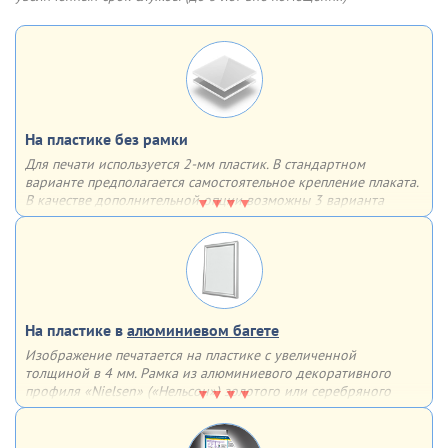
Разместите новый плакат,
Защелкните крышки
опустите прозрачный пластик
алюминиевой клик рамки.
Готово!
На пластике без рамки
Для печати используется 2-мм пластик. В стандартном
варианте предполагается самостоятельное крепление плаката.
В качестве дополнительной опции возможны 3 варианта
крепления на выбор
Варианты крепления:
двусторонний скотч
обычные отверстия
отверстия, укрепленные люверсами
На пластике в
алюминиевом багете
Изображение печатается на пластике с увеличенной
толщиной в 4 мм. Рамка из алюминиевого декоративного
профиля «Nielsen» («Нельсон») золотого или серебряного
цвета придаст завершенность плакату и сделает его частью
интерьера