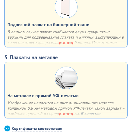
Подвесной плакат на баннерной ткани
В данном случае плакат снабжается двумя профилями:
верхний для подвешивания плаката и нижний, выступающий в
качестве отвеса для разглаживания баннера. Плакат может
быть как односторонним, так и двусторонним. Плюсы – любой
формат, удобство в хранении, транспортировке и размещении
5. Плакаты на металле
На металле с прямой УФ-печатью
Изображение наносится на лист оцинкованного металла,
толщиной 0,8 мм методом прямой УФ-печати. Такой вариант –
наиболее прочный из представленных.
В качестве
дополнительной опции
можем сделать 4 отверстия по углам
для крепления плаката к поверхности
Сертификаты соответствия