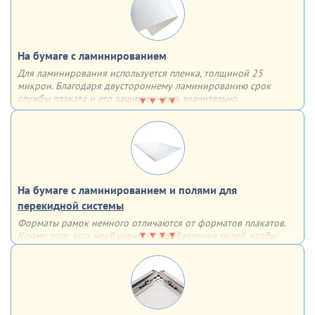
На бумаге с ламинированием
Для ламинирования используется пленка, толщиной 25
микрон. Благодаря двустороннему ламинированию срок
службы плаката и его защищенность значительно
увеличиваются – плакат влагоустойчив, защищен от
механических повреждений и не выцветает
На бумаге с ламинированием и полями для
перекидной системы
Форматы рамок немного отличаются от форматов плакатов.
Кроме того, есть необходимость добавления полей, чтобы
рамка не закрывала часть информации. По этим причинам мы
дорабатываем макет для использования в перекидных
системах