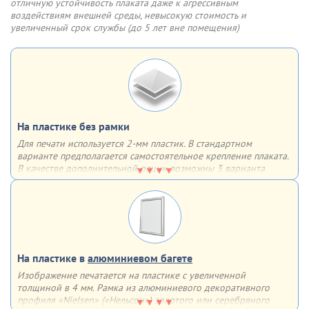
температуры (допустимы значения от -20 до +70°C)
отличную устойчивость плаката даже к агрессивным
воздействиям внешней среды, невысокую стоимость и
Шаг 3
Шаг 4
увеличенный срок службы (до 5 лет вне помещения)
Разместите новый плакат,
Защелкните крышки
опустите прозрачный пластик
алюминиевой клик рамки.
Готово!
На пластике без рамки
Для печати используется 2-мм пластик. В стандартном
варианте предполагается самостоятельное крепление плаката.
В качестве дополнительной опции возможны 3 варианта
крепления на выбор
Варианты крепления:
двусторонний скотч
обычные отверстия
отверстия, укрепленные люверсами
На пластике в
алюминиевом багете
Изображение печатается на пластике с увеличенной
толщиной в 4 мм. Рамка из алюминиевого декоративного
профиля «Nielsen» («Нельсон») золотого или серебряного