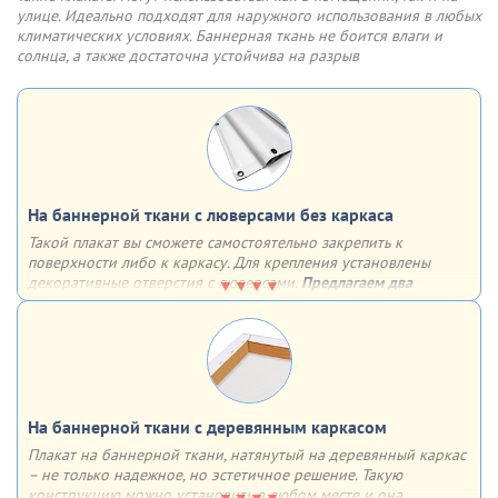
двусторонний скотч
улице. Идеально подходят для наружного использования в любых
обычные отверстия
климатических условиях. Баннерная ткань не боится влаги и
отверстия, укрепленные люверсами
солнца, а также достаточна устойчива на разрыв
На баннерной ткани с люверсами без каркаса
Такой плакат вы сможете самостоятельно закрепить к
поверхности либо к каркасу. Для крепления установлены
декоративные отверстия с люверсами.
Предлагаем два
варианта установки люверсов:
4 штуки по углам
с определенным шагом по всему периметру
На баннерной ткани c деревянным каркасом
Плакат на баннерной ткани, натянутый на деревянный каркас
– не только надежное, но эстетичное решение. Такую
конструкцию можно установить в любом месте и она