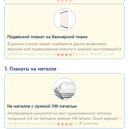
однозначно привлечет к себе внимание за счет необычного
объёмного вида
Подвесной плакат на баннерной ткани
В данном случае плакат снабжается двумя профилями:
верхний для подвешивания плаката и нижний, выступающий в
качестве отвеса для разглаживания баннера. Плакат может
быть как односторонним, так и двусторонним. Плюсы – любой
формат, удобство в хранении, транспортировке и размещении
5. Плакаты на металле
На металле с прямой УФ-печатью
Изображение наносится на лист оцинкованного металла,
толщиной 0,8 мм методом прямой УФ-печати. Такой вариант –
наиболее прочный из представленных.
В качестве
дополнительной опции
можем сделать 4 отверстия по углам