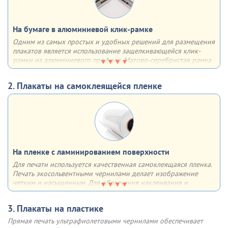
На бумаге в алюминиевой клик-рамке
Одним из самых простых и удобных решений для размещения
плакатов является использование защелкивающейся клик-
рамки из алюминиевого профиля. Матово-серебристая рамка
из алюминия с анодированным покрытием имеет множество
плюсов - она лёгкая, прочная, недорогая, быстрая в сборке,
2. Плакаты на самоклеящейся пленке
устойчивая к солнечным лучам и воздействию влаги
Отщёлкивающаяся крышка профиля (клик-система) позволяет
быстро менять информацию (плакат, постер и др.). Основание
рамки - 2-мм пластик, верхний слой, прижимающий плакат
выполнен из прозрачного ПЭТ
На пленке с ламинированием поверхности
Для печати используется качественная самоклеящаяся пленка.
Инструкция по замене плаката в клик-рамке
Печать экосольвентными чернилами делает изображение
четким и насыщенным. Для облегчения наклеивания и
увеличения срока службы
поверхность плаката ламинируется
Шаг 1
Шаг 2
Аккуратно, по одной, откиньте
Поднимите прозрачный
3. Плакаты на пластике
Возможно использование как внутри, так и вне помещения.
4 стороны клик профиля
пластик у клик-рамки и
Такие плакаты не боятся солнечного света, влаги, перепадов
Прямая печать ультрафиолетовыми чернилами обеспечивает
извлеките старый плакат