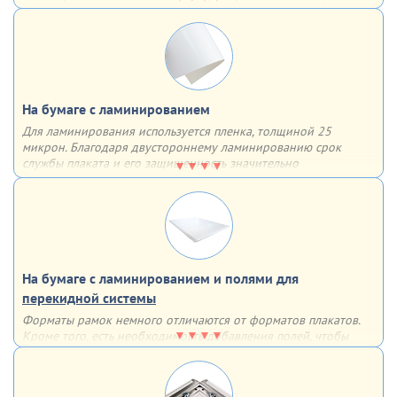
поверхность. В таком случае он может прослужить гораздо
дольше
На бумаге с ламинированием
Для ламинирования используется пленка, толщиной 25
микрон. Благодаря двустороннему ламинированию срок
службы плаката и его защищенность значительно
увеличиваются – плакат влагоустойчив, защищен от
механических повреждений и не выцветает
На бумаге с ламинированием и полями для
перекидной системы
Форматы рамок немного отличаются от форматов плакатов.
Кроме того, есть необходимость добавления полей, чтобы
рамка не закрывала часть информации. По этим причинам мы
дорабатываем макет для использования в перекидных
системах