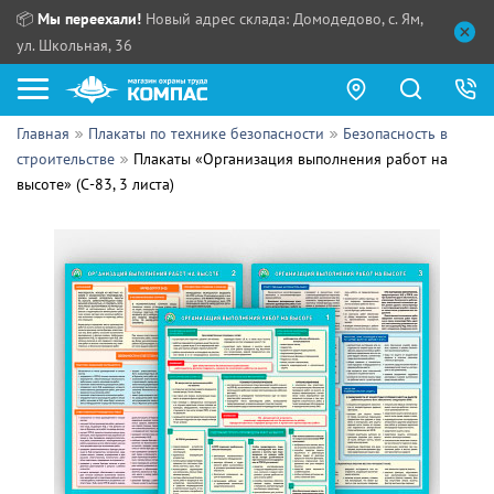
📦
Мы переехали!
Новый адрес склада: Домодедово, с. Ям,
ул. Школьная, 36
Главная
Плакаты по технике безопасности
Безопасность в
Как купить?
строительстве
Плакаты «Организация выполнения работ на
высоте» (С-83, 3 листа)
Прайс-листы
Сотрудничество
ПН - ЧТ:
ПТ:
Партнерам
СБ, ВС:
Выдача продукции:
Поставщикам
Обзоры
Контакты