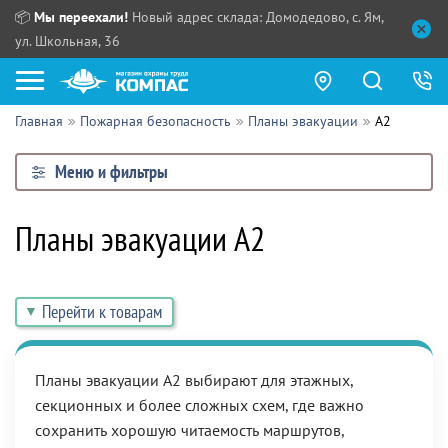
📦
Мы переехали!
Новый адрес склада: Домодедово, с. Ям,
ул. Школьная, 36
Главная
Пожарная безопасность
Планы эвакуации
А2
Как купить?
Меню и фильтры
Прайс-листы
Сотрудничество
Планы эвакуации А2
ПН - ЧТ:
ПТ:
Партнерам
СБ, ВС:
Выдача продукции:
Перейти к товарам
Поставщикам
Обзоры
Планы эвакуации А2 выбирают для этажных,
секционных и более сложных схем, где важно
Контакты
сохранить хорошую читаемость маршрутов,