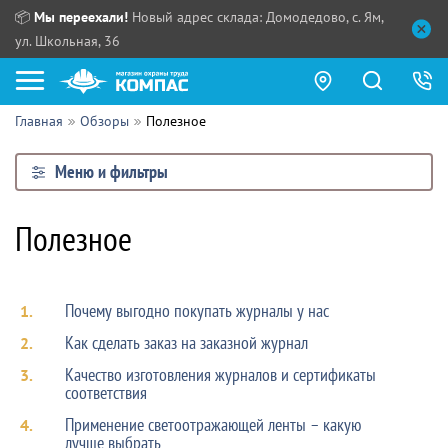
📦
Мы переехали!
Новый адрес склада: Домодедово, с. Ям,
ул. Школьная, 36
Главная
Обзоры
Полезное
Как купить?
Меню и фильтры
Прайс-листы
Сотрудничество
Полезное
ПН - ЧТ:
ПТ:
Партнерам
СБ, ВС:
Выдача продукции:
Почему выгодно покупать журналы у нас
1.
Поставщикам
Как сделать заказ на заказной журнал
2.
Обзоры
Качество изготовления журналов и сертификаты
3.
соответствия
Контакты
Применение светоотражающей ленты – какую
4.
лучше выбрать