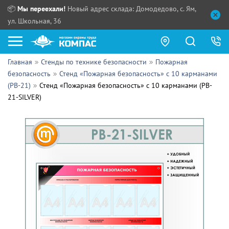
📦
Мы переехали!
Новый адрес склада: Домодедово, с. Ям,
ул. Школьная, 36
Главная
Стенды по технике безопасности
Пожарная
Как купить?
безопасность
Стенд «Пожарная безопасность» с 10 карманами
(PB-21)
Стенд «Пожарная безопасность» с 10 карманами (PB-
Прайс-листы
21-SILVER)
Сотрудничество
ПН - ЧТ:
ПТ:
Партнерам
СБ, ВС:
Выдача продукции:
Поставщикам
Обзоры
Контакты