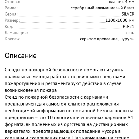
Основа:
пластик 4 мм
Рамка:
серебряный алюминиевый багет
Серия:
SILVER
Размер:
1200х1000 мм
Код:
PB-21
Ламинация:
есть
Крепеж:
скрытое крепление, шурупы
Описание
Стенды по пожарной безопасности помогают изучить
правильные методы работы с первичными средствами
пожаротушения и регламентируют действия в случае
возникновения пожара
Стенд по пожарной безопасности с карманами
предназначен для самостоятельного расположения
необходимой информации по пожарной безопасности на
предприятии – это 10 плоских качественных карманов А4
формата, выполненных из оргстекла на дистанционных
держателях, предотвращающих попадание мусора в
карманы и скапливания пыли. Над карманами на стенде