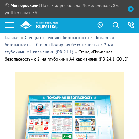
📦
Мы переехали!
Новый адрес склада: Домодедово, с. Ям,
ул. Школьная, 36
Главная
Стенды по технике безопасности
Пожарная
Как купить?
безопасность
Стенд «Пожарная безопасность» с 2-мя
глубокими А4 карманами (PB-24.1)
Стенд «Пожарная
Прайс-листы
безопасность» с 2-мя глубокими А4 карманами (PB-24.1-GOLD)
Сотрудничество
ПН - ЧТ:
ПТ:
Партнерам
СБ, ВС:
Выдача продукции:
Поставщикам
Обзоры
Контакты