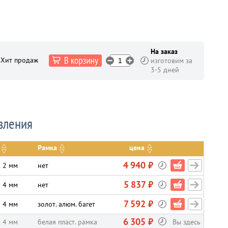
На заказ
Хит продаж
изготовим за
3-5 дней
вления
Рамка
цена
4 940 ₽
к 2 мм
нет
5 837 ₽
к 4 мм
нет
7 592 ₽
к 4 мм
золот. алюм. багет
6 305 ₽
к 4 мм
белая пласт. рамка
Вы здесь