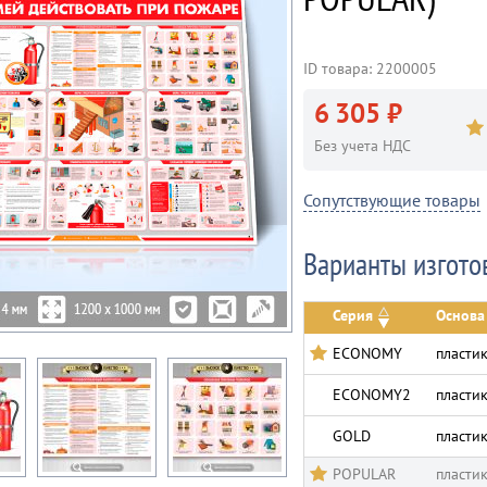
ID товара: 2200005
6 305 ₽
Без учета НДС
Сопутствующие товары
Варианты изгото
Серия
Основа
ECONOMY
пласти
ECONOMY2
пласти
GOLD
пласти
POPULAR
пласти