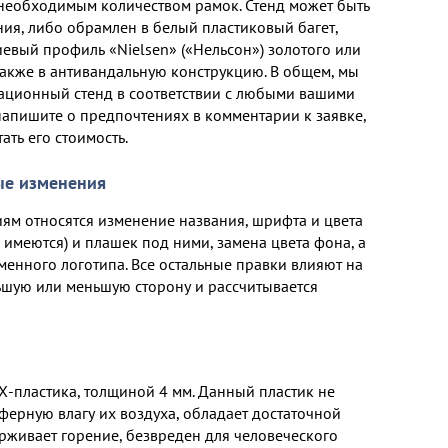
необходимым количеством рамок. Стенд может быть
ия, либо обрамлен в белый пластиковый багет,
вый профиль «Nielsen» («Нельсон») золотого или
также в антивандальную конструкцию. В общем, мы
ационный стенд в соответствии с любыми вашими
апишите о предпочтениях в комментарии к заявке,
ать его стоимость.
ые изменения
ям относятся изменение названия, шрифта и цвета
и имеются) и плашек под ними, замена цвета фона, а
енного логотипа. Все остальные правки влияют на
льшую или меньшую сторону и рассчитывается
Х-пластика, толщиной 4 мм. Данный пластик не
ферную влагу их воздуха, обладает достаточной
рживает горение, безвреден для человеческого