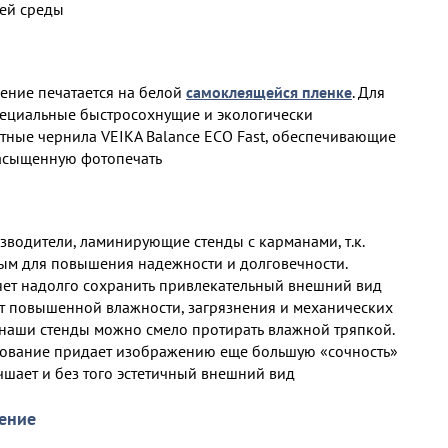
ей среды
ение печатается на белой
самоклеящейся пленке
. Для
пециальные быстросохнущие и экологически
тные чернила VEIKA Balance ECO Fast, обеспечивающие
асыщенную фотопечать
водители, ламинирующие стенды с карманами, т.к.
ым для повышения надежности и долговечности.
ет надолго сохранить привлекательный внешний вид
 от повышенной влажности, загрязнения и механических
наши стенды можно смело протирать влажной тряпкой.
рование придает изображению еще большую «сочность»
лучшает и без того эстетичный внешний вид
ение