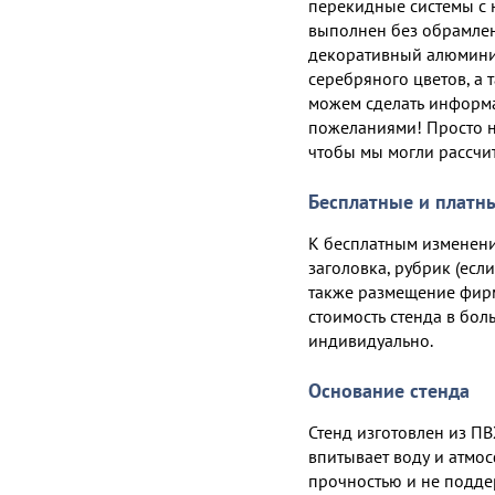
перекидные системы с 
выполнен без обрамлен
декоративный алюминие
серебряного цветов, а 
можем сделать информ
пожеланиями! Просто н
чтобы мы могли рассчит
Бесплатные и платн
К бесплатным изменени
заголовка, рубрик (есл
также размещение фирм
стоимость стенда в бо
индивидуально.
Основание стенда
Стенд изготовлен из ПВ
впитывает воду и атмос
прочностью и не подде