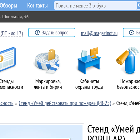
Обзоры
Контакты
. Школьная, 36
Задать вопрос
Б
(ПТ - до 17)
mail@magazinot.ru
Стенды
Маркировка,
Кабинеты
Пожарна
езопасности
лента и бирки
охраны труда
безопаснос
сность
Стенд «Умей действовать при пожаре» (PB-25)
Стенд «Уме
Стенд «Умей 
POPULAR)