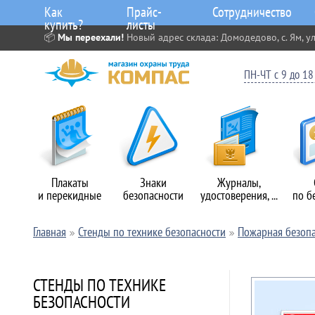
Как
Прайс-
Сотрудничество
купить?
листы
📦
Мы переехали!
Новый адрес склада: Домодедово, с. Ям, ул
ПН-ЧТ с 9 до 18 
Плакаты
Знаки
Журналы,
и перекидные
безопасности
удостоверения, ...
по б
Главная
Стенды по технике безопасности
Пожарная безопа
СТЕНДЫ ПО ТЕХНИКЕ
БЕЗОПАСНОСТИ