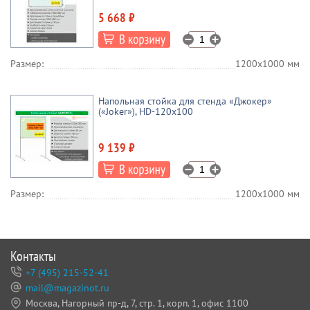
5 668 ₽
Размер:
1200х1000 мм
Напольная стойка для стенда «Джокер»
(«Joker»), HD-120x100
9 139 ₽
Размер:
1200х1000 мм
Контакты
+7 (495) 215-52-41
mail@magazinot.ru
Москва, Нагорный пр-д, 7,
стр. 1, корп. 1, офис 1100