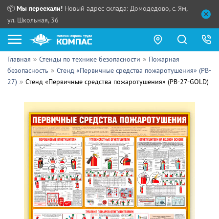
📦
Мы переехали!
Новый адрес склада: Домодедово, с. Ям,
ул. Школьная, 36
Главная
Стенды по технике безопасности
Пожарная
Как купить?
безопасность
Стенд «Первичные средства пожаротушения» (PB-
27)
Стенд «Первичные средства пожаротушения» (PB-27-GOLD)
Прайс-листы
Сотрудничество
ПН - ЧТ:
ПТ:
Партнерам
СБ, ВС:
Выдача продукции:
Поставщикам
Обзоры
Контакты