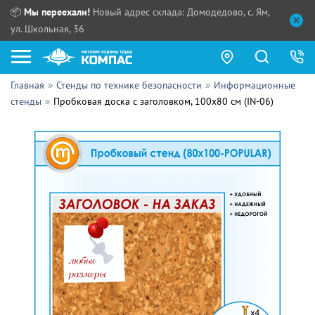
📦
Мы переехали!
Новый адрес склада: Домодедово, с. Ям,
ул. Школьная, 36
Главная
Стенды по технике безопасности
Информационные
Как купить?
стенды
Пробковая доска с заголовком, 100х80 см (IN-06)
Прайс-листы
Сотрудничество
ПН - ЧТ:
ПТ:
Партнерам
СБ, ВС:
Выдача продукции:
Поставщикам
Обзоры
Контакты