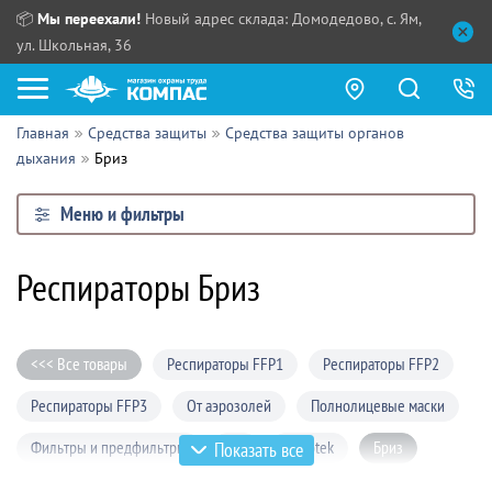
📦
Мы переехали!
Новый адрес склада: Домодедово, с. Ям,
ул. Школьная, 36
Главная
Средства защиты
Средства защиты органов
Как купить?
дыхания
Бриз
Прайс-листы
Меню и фильтры
Сотрудничество
ПН - ЧТ:
Респираторы Бриз
ПТ:
Партнерам
СБ, ВС:
Выдача продукции:
Поставщикам
<<< Все товары
Респираторы FFP1
Респираторы FFP2
Обзоры
Респираторы FFP3
От аэрозолей
Полнолицевые маски
Контакты
Фильтры и предфильтры
ЗМ
Spirotek
Бриз
Показать все