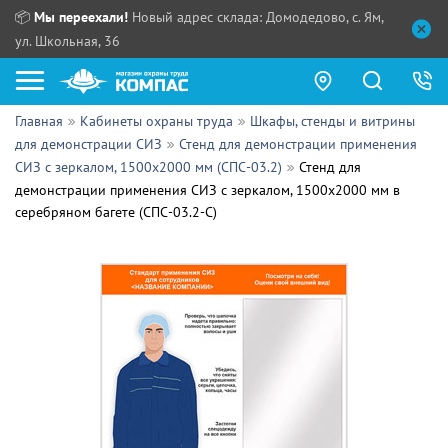
📦
Мы переехали!
Новый адрес склада: Домодедово, с. Ям,
ул. Школьная, 36
Главная
Кабинеты охраны труда
Шкафы, стенды и витрины
Как купить?
для демонстрации СИЗ
Стенд для демонстрации применения
СИЗ с зеркалом, 1500х2000 мм (СПС-03.2)
Стенд для
Прайс-листы
демонстрации применения СИЗ с зеркалом, 1500х2000 мм в
серебряном багете (СПС-03.2-С)
Сотрудничество
ПН - ЧТ:
ПТ:
Партнерам
СБ, ВС:
Выдача продукции:
Поставщикам
Обзоры
Контакты