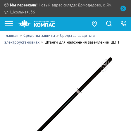
📦
Мы переехали!
Новый адрес склада: Домодедово, с. Ям,
ул. Школьная, 36
Главная
Средства защиты
Средства защиты в
Как купить?
электроустановках
Штанги для наложения заземлений ШЗП
Прайс-листы
Сотрудничество
ПН - ЧТ:
ПТ:
Партнерам
СБ, ВС:
Выдача продукции:
Поставщикам
Обзоры
Контакты